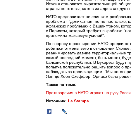
Италия становится выразительницей общего
страны не готовы, хотя в их адрес следует 
НАТО предпочитает не слишком разбрасыват
проблема - "деликатная, но не настолько, 
афганских проблемах с Вашингтоном, кото
с Парижем, который требует выработки "ново
приложила максимум усилий".
По вопросу о расширении НАТО продвигаетс
добиться отмены вето в отношении Скопье,
реанимировать давние территориальные тре
самый последний момент, быть может, буд
балканской республики. В Бухарест будут 
попытка положительно решить вопрос о при
наблюдать за происходящим. "Мы поговорим
Яап де Хооп Схеффер. Однако было решено,
Также по теме:
Противоречия в НАТО играют на руку Росси
Источник:
La Stampa