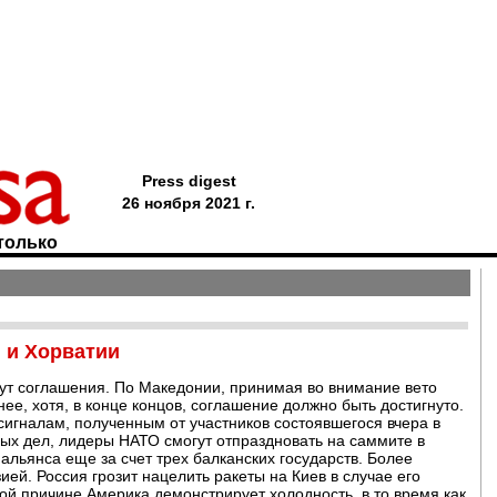
Press digest
26 ноября 2021 г.
только
 и Хорватии
нут соглашения. По Македонии, принимая во внимание вето
нее, хотя, в конце концов, соглашение должно быть достигнуто.
сигналам, полученным от участников состоявшегося вчера в
х дел, лидеры НАТО смогут отпраздновать на саммите в
альянса еще за счет трех балканских государств. Более
ией. Россия грозит нацелить ракеты на Киев в случае его
ой причине Америка демонстрирует холодность, в то время как