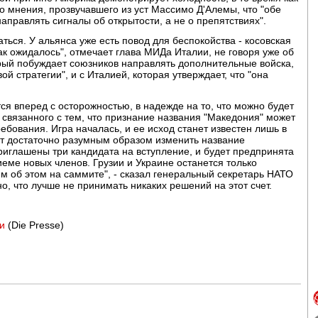
 мнения, прозвучавшего из уст Массимо Д'Алемы, что "обе
направлять сигналы об открытости, а не о препятствиях".
ься. У альянса уже есть повод для беспокойства - косовская
как ожидалось", отмечает глава МИДа Италии, не говоря уже об
рый побуждает союзников направлять дополнительные войска,
й стратегии", и с Италией, которая утверждает, что "она
я вперед с осторожностью, в надежде на то, что можно будет
 связанного с тем, что признание названия "Македония" может
бования. Игра началась, и ее исход станет известен лишь в
ет достаточно разумным образом изменить название
приглашены три кандидата на вступление, и будет предпринята
еме новых членов. Грузии и Украине останется только
 об этом на саммите", - сказал генеральный секретарь НАТО
 что лучше не принимать никаких решений на этот счет.
и
(Die Presse)