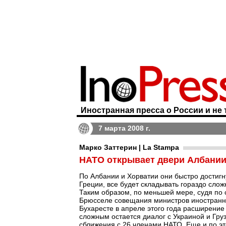
Иностранная пресса о России и не 
7 марта 2008 г.
Марко Заттерин | La Stampa
НАТО открывает двери Албании
По Албании и Хорватии они быстро достиг
Греции, все будет складывать гораздо слож
Таким образом, по меньшей мере, судя по 
Брюсселе совещания министров иностранны
Бухаресте в апреле этого года расширение 
сложным остается диалог с Украиной и Груз
сближения с 26 членами НАТО. Еще и по эт