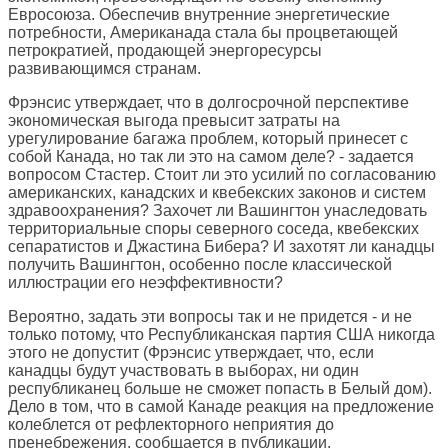
Евросоюза. Обеспечив внутренние энергетические
потребности, Американада стала бы процветающей
петрократией, продающей энергоресурсы
развивающимся странам.
Фрэнсис утверждает, что в долгосрочной перспективе
экономическая выгода превысит затраты на
урегулирование багажа проблем, который принесет с
собой Канада, но так ли это на самом деле? - задается
вопросом Стастер. Стоит ли это усилий по согласованию
американских, канадских и квебекских законов и систем
здравоохранения? Захочет ли Вашингтон унаследовать
территориальные споры северного соседа, квебекских
сепаратистов и Джастина Бибера? И захотят ли канадцы
получить Вашингтон, особенно после классической
иллюстрации его неэффективности?
Вероятно, задать эти вопросы так и не придется - и не
только потому, что Республиканская партия США никогда
этого не допустит (Фрэнсис утверждает, что, если
канадцы будут участвовать в выборах, ни один
республиканец больше не сможет попасть в Белый дом).
Дело в том, что в самой Канаде реакция на предложение
колеблется от рефлекторного неприятия до
пренебрежения, сообщается в публикации.