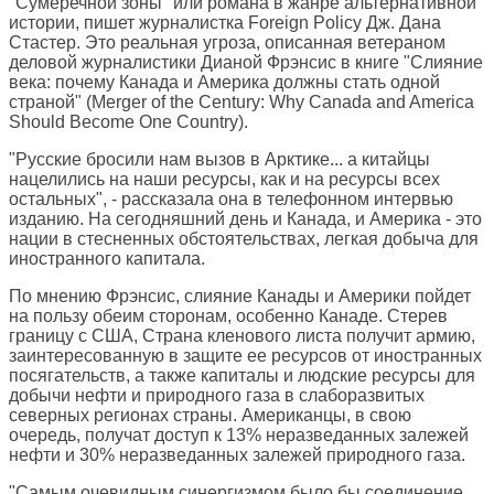
"Сумеречной зоны" или романа в жанре альтернативной
истории, пишет журналистка
Foreign Policy
Дж. Дана
Стастер. Это реальная угроза, описанная ветераном
деловой журналистики Дианой Фрэнсис в книге "Слияние
века: почему Канада и Америка должны стать одной
страной" (Merger of the Century: Why Canada and America
Should Become One Country).
"Русские бросили нам вызов в Арктике... а китайцы
нацелились на наши ресурсы, как и на ресурсы всех
остальных", - рассказала она в телефонном интервью
изданию. На сегодняшний день и Канада, и Америка - это
нации в стесненных обстоятельствах, легкая добыча для
иностранного капитала.
По мнению Фрэнсис, слияние Канады и Америки пойдет
на пользу обеим сторонам, особенно Канаде. Стерев
границу с США, Страна кленового листа получит армию,
заинтересованную в защите ее ресурсов от иностранных
посягательств, а также капиталы и людские ресурсы для
добычи нефти и природного газа в слаборазвитых
северных регионах страны. Американцы, в свою
очередь, получат доступ к 13% неразведанных залежей
нефти и 30% неразведанных залежей природного газа.
"Самым очевидным синергизмом было бы соединение