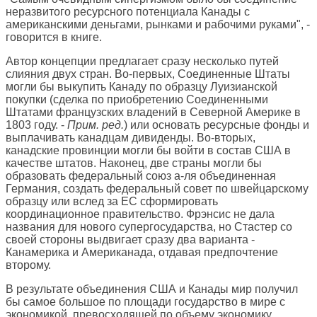
неразвитого ресурсного потенциала Канады с
американскими деньгами, рынками и рабочими руками", -
говорится в книге.
Автор концепции предлагает сразу несколько путей
слияния двух стран. Во-первых, Соединенные Штаты
могли бы выкупить Канаду по образцу Луизианской
покупки (сделка по приобретению Соединенными
Штатами французских владений в Северной Америке в
1803 году. -
Прим. ред.
) или основать ресурсные фонды и
выплачивать канадцам дивиденды. Во-вторых,
канадские провинции могли бы войти в состав США в
качестве штатов. Наконец, две страны могли бы
образовать федеральный союз а-ля объединенная
Германия, создать федеральный совет по швейцарскому
образцу или вслед за ЕС сформировать
координационное правительство. Фрэнсис не дала
названия для нового супергосударства, но Стастер со
своей стороны выдвигает сразу два варианта -
Канамерика и Американада, отдавая предпочтение
второму.
В результате объединения США и Канады мир получил
бы самое большое по площади государство в мире с
экономикой, превосходящей по объему экономику