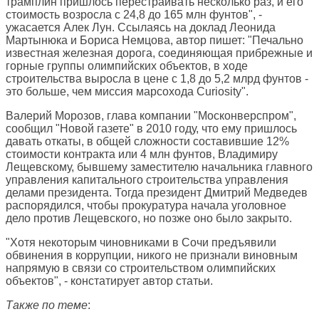
трамплин пришлось перестраивать несколько раз, и его
стоимость возросла с 24,8 до 165 млн фунтов", -
ужасается Алек Лун. Ссылаясь на доклад Леонида
Мартынюка и Бориса Немцова, автор пишет: "Печально
известная железная дорога, соединяющая прибрежные и
горные группы олимпийских объектов, в ходе
строительства выросла в цене с 1,8 до 5,2 млрд фунтов -
это больше, чем миссия марсохода Curiosity".
Валерий Морозов, глава компании "Москонверспром",
сообщил "Новой газете" в 2010 году, что ему пришлось
давать откаты, в общей сложности составившие 12%
стоимости контракта или 4 млн фунтов, Владимиру
Лещевскому, бывшему заместителю начальника главного
управления капитального строительства управления
делами президента. Тогда президент Дмитрий Медведев
распорядился, чтобы прокуратура начала уголовное
дело против Лещевского, но позже оно было закрыто.
"Хотя некоторым чиновниками в Сочи предъявили
обвинения в коррупции, никого не признали виновным
напрямую в связи со строительством олимпийских
объектов", - констатирует автор статьи.
Также по теме
: