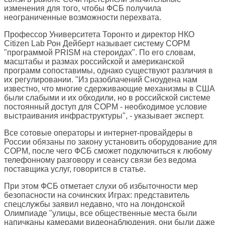
изменения для того, чтобы ФСБ получила
неограниченные возможности перехвата.
Профессор Университета Торонто и директор НКО
Citizen Lab Рон Дейберт называет систему СОРМ
"программой PRISM на стероидах". По его словам,
масштабы и размах российской и американской
программ сопоставимы, однако существуют различия в
их регулировании. "Из разоблачений Сноудена нам
известно, что многие сдерживающие механизмы в США
были слабыми и их обходили, но в российской системе
постоянный доступ для СОРМ - необходимое условие
выстраивания инфраструктуры", - указывает эксперт.
Все сотовые операторы и интернет-провайдеры в
России обязаны по закону установить оборудование для
СОРМ, после чего ФСБ сможет подключиться к любому
телефонному разговору и сеансу связи без ведома
поставщика услуг, говорится в статье.
При этом ФСБ отметает слухи об избыточности мер
безопасности на сочинских Играх: представитель
спецслужбы заявил недавно, что на лондонской
Олимпиаде "улицы, все общественные места были
напичканы камерами видеонаблюдения, они были даже