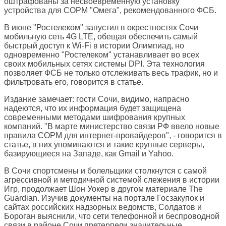
оштрафованы за несвоевременную установку
устройства для СОРМ "Омега", рекомендованного ФСБ.
В июне "Ростелеком" запустил в окрестностях Сочи
мобильную сеть 4G LTE, обещая обеспечить самый
быстрый доступ к Wi-Fi в истории Олимпиад, но
одновременно "Ростелеком" устанавливает во всех
своих мобильных сетях системы DPI. Эта технология
позволяет ФСБ не только отслеживать весь трафик, но и
фильтровать его, говорится в статье.
Издание замечает: гости Сочи, видимо, напрасно
надеются, что их информация будет защищена
современными методами шифрования крупных
компаний. "В марте министерство связи РФ ввело новые
правила СОРМ для интернет-провайдеров", - говорится в
статье, в них упоминаются и такие крупные серверы,
базирующиеся на Западе, как Gmail и Yahoo.
В Сочи спортсмены и болельщики столкнутся с самой
агрессивной и методичной системой слежения в истории
Игр, продолжает Шон Уокер в другом материале
The
Guardian
. Изучив документы на портале Госзакупок и
сайтах российских надзорных ведомств, Солдатов и
Бороган выяснили, что сети телефонной и беспроводной
связи в районе Сочи претерпели значительные