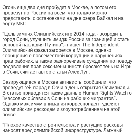
Огонь еще два дня пробудет в Москве, а потом его
провезут по России на всем, что только можно
представить, с остановками на дне озера Байкал и на
борту МКС.
"Цель зимних Олимпийских игр 2014 года - возродить
город Сочи, улучшить имидж России за границей и стать
основой наследия Путина",- пишет
The Independent
.
Олимпийский факел загорелся в Москве, однако
сообщения о повсеместной коррупции и нарушениях
прав рабочих, а также разноречивые суждения по поводу
подавления прав секс-меньшинств бросают тень на Игры
в Сочи, считает автор статьи Алек Лун.
Базирующиеся в Москве активисты сообщили, что
проведут гей-парад в Сочи в день открытия Олимпиады.
В статье приводятся также данные Human Rights Watch о
"массовых облавах в Сочи на рабочих-мигрантов".
Однако максимум внимания корреспондент уделяет
олимпийским расходам и злоупотреблениям на этой
почве.
"Плохое качество строительства и растущие расходы
наносят вред олимпийской инфраструктуре. Лыжный