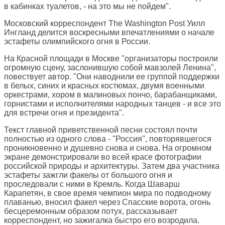
в кабинках туалетов, - на это мы не пойдем".
Московский корреспондент
The Washington Post
Уилл
Ингланд делится воскресными впечатлениями о начале
эстафеты олимпийского огня в России.
На Красной площади в Москве "организаторы построили
огромную сцену, заслонившую собой мавзолей Ленина",
повествует автор. "Они наводнили ее группой поддержки
в белых, синих и красных костюмах, двумя военными
оркестрами, хором в малиновых пончо, барабанщиками,
горнистами и исполнителями народных танцев - и все это
для встречи огня и президента".
Текст главной приветственной песни состоял почти
полностью из одного слова - "Россия", повторявшегося
проникновенно и душевно снова и снова. На огромном
экране демонстрировали во всей красе фотографии
российской природы и архитектуры. Затем два участника
эстафеты зажгли факелы от большого огня и
проследовали с ними в Кремль. Когда Шаварш
Карапетян, в свое время чемпион мира по подводному
плаванью, вносил факел через Спасские ворота, огонь
бесцеремонным образом потух, рассказывает
корреспондент, но зажигалка быстро его возродила.