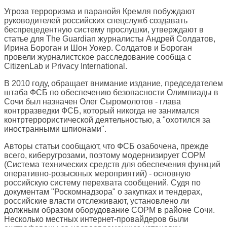
Угроза терроризма и паранойя Кремля побуждают
руководителей российских спецслужб создавать
беспрецедентную систему прослушки, утверждают в
статье для
The Guardian
журналисты Андрей Солдатов,
Ирина Бороган и Шон Уокер. Солдатов и Бороган
провели журналистское расследование сообща с
CitizenLab и Privacy International.
В 2010 году, обращает внимание издание, председателем
штаба ФСБ по обеспечению безопасности Олимпиады в
Сочи был назначен Олег Сыромолотов - глава
контрразведки ФСБ, который никогда не занимался
контртеррористической деятельностью, а "охотился за
иностранными шпионами".
Авторы статьи сообщают, что ФСБ озабочена, прежде
всего, киберугрозами, поэтому модернизирует СОРМ
(Система технических средств для обеспечения функций
оперативно-розыскных мероприятий) - основную
российскую систему перехвата сообщений. Судя по
документам "Роскомнадзора" о закупках и тендерах,
российские власти отслеживают, установлено ли
должным образом оборудование СОРМ в районе Сочи.
Несколько местных интернет-провайдеров были