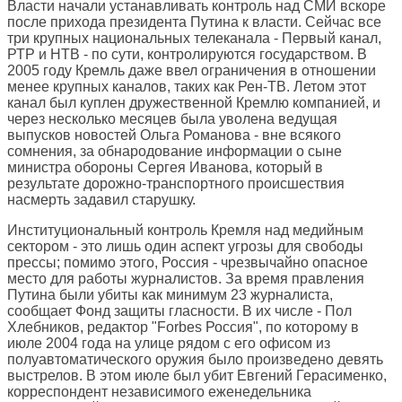
Власти начали устанавливать контроль над СМИ вскоре
после прихода президента Путина к власти. Сейчас все
три крупных национальных телеканала - Первый канал,
РТР и НТВ - по сути, контролируются государством. В
2005 году Кремль даже ввел ограничения в отношении
менее крупных каналов, таких как Рен-ТВ. Летом этот
канал был куплен дружественной Кремлю компанией, и
через несколько месяцев была уволена ведущая
выпусков новостей Ольга Романова - вне всякого
сомнения, за обнародование информации о сыне
министра обороны Сергея Иванова, который в
результате дорожно-транспортного происшествия
насмерть задавил старушку.
Институциональный контроль Кремля над медийным
сектором - это лишь один аспект угрозы для свободы
прессы; помимо этого, Россия - чрезвычайно опасное
место для работы журналистов. За время правления
Путина были убиты как минимум 23 журналиста,
сообщает Фонд защиты гласности. В их числе - Пол
Хлебников, редактор "Forbes Россия", по которому в
июле 2004 года на улице рядом с его офисом из
полуавтоматического оружия было произведено девять
выстрелов. В этом июле был убит Евгений Герасименко,
корреспондент независимого еженедельника