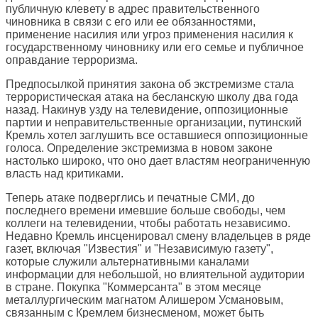
публичную клевету в адрес правительственного
чиновника в связи с его или ее обязанностями,
применение насилия или угроз применения насилия к
государственному чиновнику или его семье и публичное
оправдание терроризма.
Предпосылкой принятия закона об экстремизме стала
террористическая атака на бесланскую школу два года
назад. Накинув узду на телевидение, оппозиционные
партии и неправительственные организации, путинский
Кремль хотел заглушить все оставшиеся оппозиционные
голоса. Определение экстремизма в новом законе
настолько широко, что оно дает властям неограниченную
власть над критиками.
Теперь атаке подверглись и печатные СМИ, до
последнего времени имевшие больше свободы, чем
коллеги на телевидении, чтобы работать независимо.
Недавно Кремль инсценировал смену владельцев в ряде
газет, включая "Известия" и "Независимую газету",
которые служили альтернативными каналами
информации для небольшой, но влиятельной аудитории
в стране. Покупка "Коммерсанта" в этом месяце
металлургическим магнатом Алишером Усмановым,
связанным с Кремлем бизнесменом, может быть