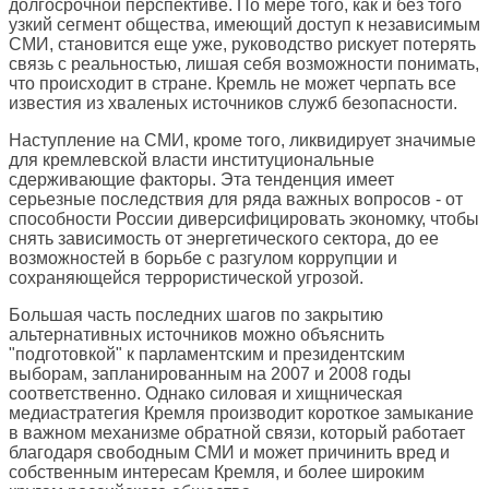
долгосрочной перспективе. По мере того, как и без того
узкий сегмент общества, имеющий доступ к независимым
СМИ, становится еще уже, руководство рискует потерять
связь с реальностью, лишая себя возможности понимать,
что происходит в стране. Кремль не может черпать все
известия из хваленых источников служб безопасности.
Наступление на СМИ, кроме того, ликвидирует значимые
для кремлевской власти институциональные
сдерживающие факторы. Эта тенденция имеет
серьезные последствия для ряда важных вопросов - от
способности России диверсифицировать экономку, чтобы
снять зависимость от энергетического сектора, до ее
возможностей в борьбе с разгулом коррупции и
сохраняющейся террористической угрозой.
Большая часть последних шагов по закрытию
альтернативных источников можно объяснить
"подготовкой" к парламентским и президентским
выборам, запланированным на 2007 и 2008 годы
соответственно. Однако силовая и хищническая
медиастратегия Кремля производит короткое замыкание
в важном механизме обратной связи, который работает
благодаря свободным СМИ и может причинить вред и
собственным интересам Кремля, и более широким