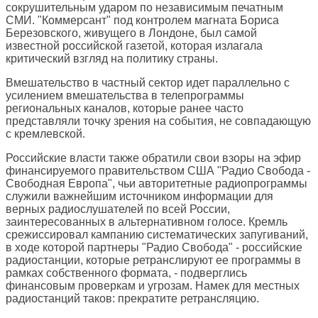
сокрушительным ударом по независимым печатным
СМИ. "Коммерсант" под контролем магната Бориса
Березовского, живущего в Лондоне, был самой
известной российской газетой, которая излагала
критический взгляд на политику страны.
Вмешательство в частный сектор идет параллельно с
усилением вмешательства в телепрограммы
региональных каналов, которые ранее часто
представляли точку зрения на события, не совпадающую
с кремлевской.
Российские власти также обратили свои взоры на эфир
финансируемого правительством США "Радио Свобода -
Свободная Европа", чьи авторитетные радиопрограммы
служили важнейшим источником информации для
верных радиослушателей по всей России,
заинтересованных в альтернативном голосе. Кремль
срежиссировал кампанию систематических запугиваний,
в ходе которой партнеры "Радио Свобода" - российские
радиостанции, которые ретранслируют ее программы в
рамках собственного формата, - подверглись
финансовым проверкам и угрозам. Намек для местных
радиостанций таков: прекратите ретрансляцию.