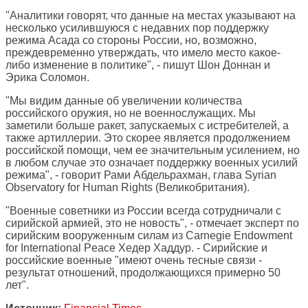
"Аналитики говорят, что данные на местах указывают на
несколько усилившуюся с недавних пор поддержку
режима Асада со стороны России, но, возможно,
преждевременно утверждать, что имело место какое-
либо изменение в политике", - пишут Шон Доннан и
Эрика Соломон.
"Мы видим данные об увеличении количества
российского оружия, но не военнослужащих. Мы
заметили больше ракет, запускаемых с истребителей, а
также артиллерии. Это скорее является продолжением
российской помощи, чем ее значительным усилением, но
в любом случае это означает поддержку военных усилий
режима", - говорит Рами Абдельрахман, глава Syrian
Observatory for Human Rights (Великобритания).
"Военные советники из России всегда сотрудничали с
сирийской армией, это не новость", - отмечает эксперт по
сирийским вооруженным силам из Carnegie Endowment
for International Peace Хедер Хаддур. - Сирийские и
российские военные "имеют очень тесные связи -
результат отношений, продолжающихся примерно 50
лет".