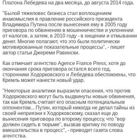
Платона Лебедева на два месяца, до августа 2014 года.
"Былой тяжеловес бизнеса стал воплощением
инакомыслия в правление российского президента
Владимира Путина после вынесения ему в 2005 году
приговора по обвинению в мошенничестве и уклонении
от налогов, а затем, в 2010 году - в хищении и отмывании
денег. Многие полагают, что это были политически
мотивированные показательные процессы", - пишет
автор статьи Джереми Равински.
Как отмечает агентство Agence France Press, хотя до
окончания срока приговора остался всего год,
сторонники Ходорковского и Лебедева обеспокоены, что
Кремль может нанести новый удар.
"Некоторые аналитики выразили опасения, что против
Ходорковского могут быть выдвинуты новые обвинения,
так как Кремль считает его опасным потенциальным
оппонентом... Путин, который никогда не делал тайны из
своей неприязни к Ходорковскому, сказал еще до
вынесения приговора по второму процессу, что "вор
должен сидеть в тюрьме", вызвав критику по поводу
вмешательства в процесс", - приводит газета слова
агентства.