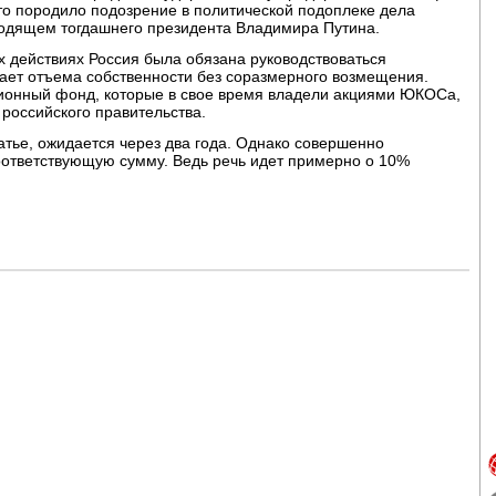
то породило подозрение в политической подоплеке дела
одящем тогдашнего президента Владимира Путина.
их действиях Россия была обязана руководствоваться
кает отъема собственности без соразмерного возмещения.
сионный фонд, которые в свое время владели акциями ЮКОСа,
 российского правительства.
атье, ожидается через два года. Однако совершенно
соответствующую сумму. Ведь речь идет примерно о 10%