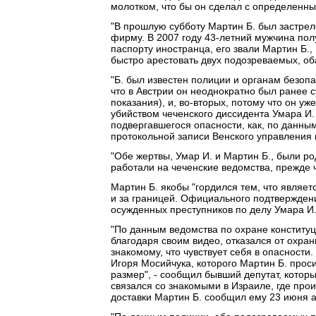
молотком, что бы он сделал с определенны
"В прошлую субботу Мартин Б. был застрел
фирму. В 2007 году 43-летний мужчина пол
паспорту иностранца, его звали Мартин Б.,
быстро арестовать двух подозреваемых, оба 
"Б. был известен полиции и органам безопас
что в Австрии он неоднократно был ранее 
показания), и, во-вторых, потому что он у
убийством чеченского диссидента Умара И. 
подвергавшегося опасности, как, по данным 
протокольной записи Венского управления 
"Обе жертвы, Умар И. и Мартин Б., были ро
работали на чеченские ведомства, прежде 
Мартин Б. якобы "гордился тем, что являе
и за границей. Официального подтверждения
осужденных преступников по делу Умара И.
"По данным ведомства по охране конституц
благодаря своим видео, отказался от охра
знакомому, что чувствует себя в опасности
Игоря Мосийчука, которого Мартин Б. проси
размер", - сообщил бывший депутат, которы
связался со знакомыми в Израиле, где про
доставки Мартин Б. сообщил ему 23 июня а