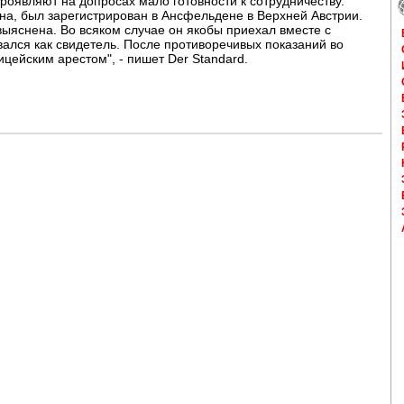
оявляют на допросах мало готовности к сотрудничеству.
на, был зарегистрирован в Ансфельдене в Верхней Австрии.
ыяснена. Во всяком случае он якобы приехал вместе с
ался как свидетель. После противоречивых показаний во
цейским арестом", - пишет Der Standard.