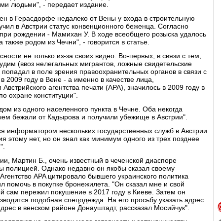
ми людьми", - передает издание.
ен в Герасдорфе недалеко от Вены у входа в строительную
учил в Австрии статус конвенционного беженца. Согласно
 при рождении - Мамихан У. В ходе всеобщего розыска удалось
также родом из Чечни", - говорится в статье.
ности не только из-за своих видео. Во-первых, в связи с тем,
судим (ввоз нелегальных мигрантов, ложные свидетельские
же попадал в поле зрения правоохранительных органов в связи с
в 2009 году в Вене - а именно в качестве лица,
Австрийского агентства печати (APA), значилось в 2009 году в
по охране конституции".
дом из одного населенного пункта в Чечне. Оба некогда
чем бежали от Кадырова и получили убежище в Австрии".
тся информатором нескольких государственных служб в Австрии
 этому нет, но он знал как минимум одного из трех позднее
".
ии, Мартин Б., очень известный в чеченской диаспоре
ны полицией. Однако недавно он якобы сказал своему
. Агентство APA цитировало бывшего украинского политика
л помочь в покупке бронежилета. "Он сказал мне и свой
й сам пережил покушение в 2017 году в Киеве. Затем он
изводится подобная спецодежда. На его просьбу указать адрес
дрес в венском районе Донауштадт, рассказал Мосийчук".