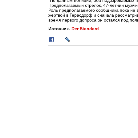
"По данным полиции, оба подозреваемых пр
Предполагаемый стрелок, 47-летний мужчи
Роль предполагаемого сообщника пока не в
жертвой в Герасдорф и сначала рассматрив
время первого допроса он остался под поли
Источник:
Der Standard