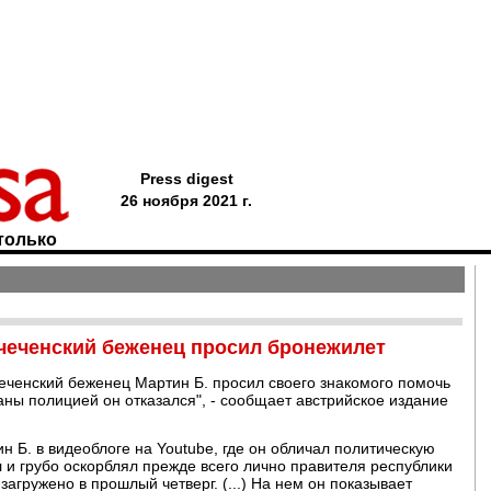
Press digest
26 ноября 2021 г.
только
 чеченский беженец просил бронежилет
 чеченский беженец Мартин Б. просил своего знакомого помочь
ны полицией он отказался", - сообщает австрийское издание
ин Б. в видеоблоге на Youtube, где он обличал политическую
л и грубо оскорблял прежде всего лично правителя республики
гружено в прошлый четверг. (...) На нем он показывает