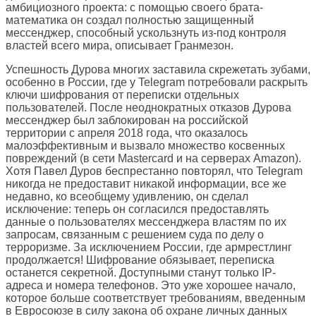
амбициозного проекта: с помощью своего брата-
математика он создал полностью защищенный
мессенджер, способный ускользнуть из-под контроля
властей всего мира, описывает Гранмезон.
Успешность Дурова многих заставила скрежетать зубами,
особенно в России, где у Telegram потребовали раскрыть
ключи шифрования от переписки отдельных
пользователей. После неоднократных отказов Дурова
мессенджер был заблокирован на российской
территории с апреля 2018 года, что оказалось
малоэффективным и вызвало множество косвенных
повреждений (в сети Mastercard и на серверах Amazon).
Хотя Павел Дуров беспрестанно повторял, что Telegram
никогда не предоставит никакой информации, все же
недавно, ко всеобщему удивлению, он сделал
исключение: теперь он согласился предоставлять
данные о пользователях мессенджера властям по их
запросам, связанным с решением суда по делу о
терроризме. За исключением России, где армрестлинг
продолжается! Шифрование обязывает, переписка
останется секретной. Доступными станут только IP-
адреса и номера телефонов. Это уже хорошее начало,
которое больше соответствует требованиям, введенным
в Евросоюзе в силу закона об охране личных данных