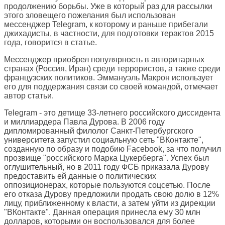
продолжению борьбы. Уже в который раз для рассылки
этого зловещего пожелания был использован
мессенджер Telegram, к которому и раньше прибегали
джихадисты, в частности, для подготовки терактов 2015
года, говорится в статье.
Мессенджер приобрел популярность в авторитарных
странах (Россия, Иран) среди террористов, а также среди
французских политиков. Эммануэль Макрон использует
его для поддержания связи со своей командой, отмечает
автор статьи.
Telegram - это детище 33-летнего российского диссидента
и миллиардера Павла Дурова. В 2006 году
дипломированный филолог Санкт-Петербургского
университета запустил социальную сеть "ВКонтакте",
созданную по образу и подобию Facebook, за что получил
прозвище "российского Марка Цукерберга". Успех был
оглушительный, но в 2011 году ФСБ приказала Дурову
предоставить ей данные о политических
оппозиционерах, которые пользуются соцсетью. После
его отказа Дурову предложили продать свою долю в 12%
лицу, приближенному к власти, а затем уйти из дирекции
"ВКонтакте". Данная операция принесла ему 30 млн
долларов, которыми он воспользовался для более