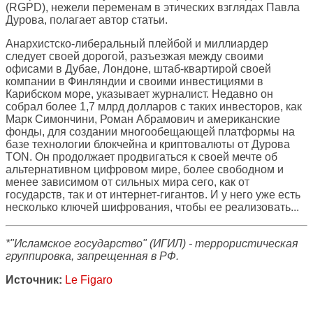
(RGPD), нежели переменам в этических взглядах Павла
Дурова, полагает автор статьи.
Анархистско-либеральный плейбой и миллиардер
следует своей дорогой, разъезжая между своими
офисами в Дубае, Лондоне, штаб-квартирой своей
компании в Финляндии и своими инвестициями в
Карибском море, указывает журналист. Недавно он
собрал более 1,7 млрд долларов с таких инвесторов, как
Марк Симончини, Роман Абрамович и американские
фонды, для создании многообещающей платформы на
базе технологии блокчейна и криптовалюты от Дурова
TON. Он продолжает продвигаться к своей мечте об
альтернативном цифровом мире, более свободном и
менее зависимом от сильных мира сего, как от
государств, так и от интернет-гигантов. И у него уже есть
несколько ключей шифрования, чтобы ее реализовать...
*"Исламское государство" (ИГИЛ) - террористическая
группировка, запрещенная в РФ.
Источник:
Le Figaro