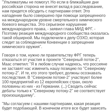
"Ультиматумы не помогут. Но если в ближайшие дни
российская сторона не внесет вклад в расследование,
нам придется обсудить с партнерами ответ. Это
нападение было совершено при помощи запрещенного
на международном уровне смертельного химического
боевого вещества. Это серьезное нарушение
международного права, - заявил глава МИД ФРГ. -
Поэтому реакция международного сообщества оказалась
такой обширной. Мы подключили к делу ОЗХО, которая
следит за соблюдением Конвенции о запрещении
химического оружия".
Говоря о том, нужно ли правительству ФРГ теперь
отказаться от участия в проекте "Северный поток-2",
Маас отметил: "Я в любом случае надеюсь, что россияне
не заставят нас изменить нашу позицию по "Северному
потоку-2". И те, кто этого требуют, должны осознавать
последствия. В "Северном потоке-2" участвуют более
100 предприятий из 12 европейских стран, около
половины из них - из Германии. (...) Сводить сейчас
дебаты только к "Северному потоку-2" не соответствует
произошедшему".
"Мы согласуем с нашими партнерами, какая реакция
будет подобающей. В конечном итоге все будет зависеть