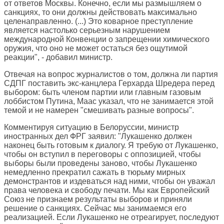
от ответов Москвы. Конечно, если мы размышляем о
санкциях, то они должны действовать максимально
целенаправленно. (...) Это коварное преступление
является настолько серьезным нарушением
международной Конвенции о запрещении химического
оружия, что оно не может остаться без ощутимой
реакции", - добавил министр.
Отвечая на вопрос журналистов о том, должна ли партия
СДПГ поставить экс-канцлера Герхарда Шредера перед
выбором: быть членом партии или главным газовым
лоббистом Путина, Маас указал, что не занимается этой
темой и не намерен "смешивать разные вопросы".
Комментируя ситуацию в Белоруссии, министр
иностранных дел ФРГ заявил: "Лукашенко должен
наконец быть готовым к диалогу. Я требую от Лукашенко,
чтобы он вступил в переговоры с оппозицией, чтобы
выборы были проведены заново, чтобы Лукашенко
немедленно прекратил сажать в тюрьму мирных
демонстрантов и издеваться над ними, чтобы он уважал
права человека и свободу печати. Мы как Европейский
Союз не признаем результаты выборов и приняли
решение о санкциях. Сейчас мы занимаемся его
реализацией. Если Лукашенко не отреагирует, последуют