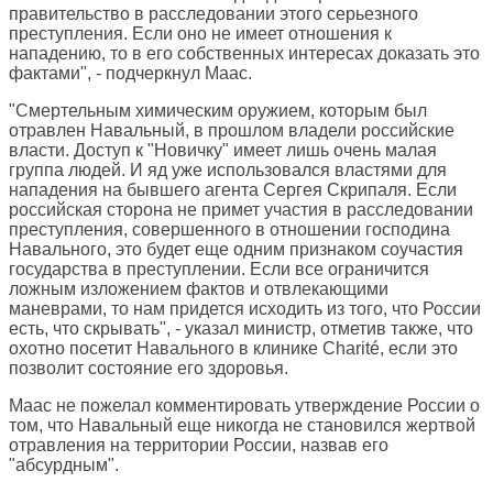
правительство в расследовании этого серьезного
преступления. Если оно не имеет отношения к
нападению, то в его собственных интересах доказать это
фактами", - подчеркнул Маас.
"Смертельным химическим оружием, которым был
отравлен Навальный, в прошлом владели российские
власти. Доступ к "Новичку" имеет лишь очень малая
группа людей. И яд уже использовался властями для
нападения на бывшего агента Сергея Скрипаля. Если
российская сторона не примет участия в расследовании
преступления, совершенного в отношении господина
Навального, это будет еще одним признаком соучастия
государства в преступлении. Если все ограничится
ложным изложением фактов и отвлекающими
маневрами, то нам придется исходить из того, что России
есть, что скрывать", - указал министр, отметив также, что
охотно посетит Навального в клинике Charité, если это
позволит состояние его здоровья.
Маас не пожелал комментировать утверждение России о
том, что Навальный еще никогда не становился жертвой
отравления на территории России, назвав его
"абсурдным".