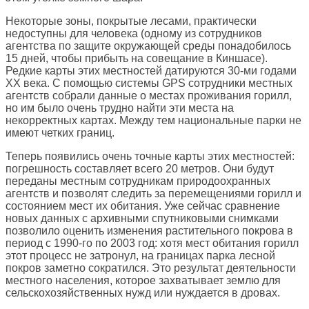
Некоторые зоны, покрытые лесами, практически
недоступны для человека (одному из сотрудников
агентства по защите окружающей среды понадобилось
15 дней, чтобы прибыть на совещание в Киншасе).
Редкие карты этих местностей датируются 30-ми годами
ХХ века. С помощью системы GPS сотрудники местных
агентств собрали данные о местах проживания горилл,
но им было очень трудно найти эти места на
некорректных картах. Между тем национальные парки не
имеют четких границ.
Теперь появились очень точные карты этих местностей:
погрешность составляет всего 20 метров. Они будут
переданы местным сотрудникам природоохранных
агентств и позволят следить за перемещениями горилл и
состоянием мест их обитания. Уже сейчас сравнение
новых данных с архивными спутниковыми снимками
позволило оценить изменения растительного покрова в
период с 1990-го по 2003 год: хотя мест обитания горилл
этот процесс не затронул, на границах парка лесной
покров заметно сократился. Это результат деятельности
местного населения, которое захватывает землю для
сельскохозяйственных нужд или нуждается в дровах.