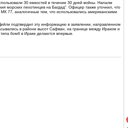
спользовали 30 емкостей в течение 30 дней войны. Напалм
ия морских пехотинцев на Багдад". Офицер также уточнил, что
МК 77, аналогичные тем, что использовались американскими
Дейли подтвердил эту информацию в заявлении, направленном
асывались в районе высот Сафван, на границе между Ираком и
 типа бомб в Ираке делаются впервые.