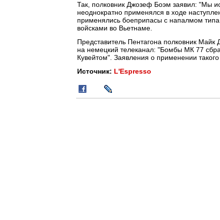
Так, полковник Джозеф Боэм заявил: "Мы и
неоднократно применялся в ходе наступлен
применялись боеприпасы с напалмом типа 
войсками во Вьетнаме.
Представитель Пентагона полковник Майк 
на немецкий телеканал: "Бомбы МК 77 сбр
Кувейтом". Заявления о применении такого
Источник:
L'Espresso