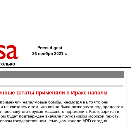
Press digest
26 ноября 2021 г.
только
енные Штаты применяли в Ираке напалм
применяли напалмовые бомбы, несмотря на то что они
не считаясь с тем, что война была развернута под предлогом
 пресловутого оружия массового поражения. Как говорится в
мом будет подтвержден вначале полковником морской пехоты,
 первом государственном немецком канале ARD сегодня