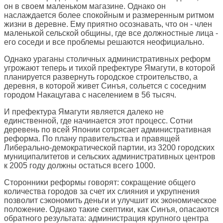
он в своем маленьком магазине. Однако он
наслаждается более спокойным и размеренным ритмом
жизни в деревне. Ему приятно осознавать, что он - член
маленькой сельской общины, где все должностные лица -
его соседи и все проблемы решаются неофициально.
Однако ураганы столичных административных реформ
угрожают теперь и тихой префектуре Ямагути, в которой
планируется развернуть городское строительство, а
деревня, в которой живет Синъя, сольется с соседним
городом Накацугава с населением в 56 тысяч.
И префектура Ямагути является далеко не
единственной, где начинается этот процесс. Сотни
деревень по всей Японии сотрясает административная
реформа. По плану правительства и правящей
Либерально-демократической партии, из 3200 городских
муниципалитетов и сельских административных центров
к 2005 году должны остаться всего 1000.
Сторонники реформы говорят: сокращение общего
количества городов за счет их слияния и укрупнения
позволит сэкономить деньги и улучшит их экономическое
положение. Однако такие скептики, как Синъя, опасаются
обратного результата: администрация крупного центра