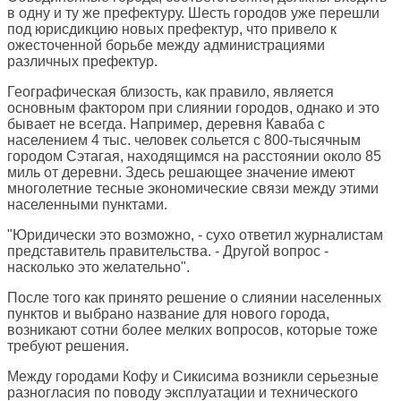
в одну и ту же префектуру. Шесть городов уже перешли
под юрисдикцию новых префектур, что привело к
ожесточенной борьбе между администрациями
различных префектур.
Географическая близость, как правило, является
основным фактором при слиянии городов, однако и это
бывает не всегда. Например, деревня Каваба с
населением 4 тыс. человек сольется с 800-тысячным
городом Сэтагая, находящимся на расстоянии около 85
миль от деревни. Здесь решающее значение имеют
многолетние тесные экономические связи между этими
населенными пунктами.
"Юридически это возможно, - сухо ответил журналистам
представитель правительства. - Другой вопрос -
насколько это желательно".
После того как принято решение о слиянии населенных
пунктов и выбрано название для нового города,
возникают сотни более мелких вопросов, которые тоже
требуют решения.
Между городами Кофу и Сикисима возникли серьезные
разногласия по поводу эксплуатации и технического