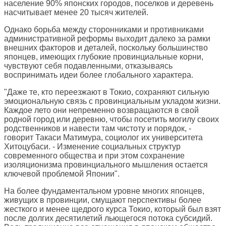
население 90% японских городов, поселков и деревень
насчитывает менее 20 тысяч жителей.
Однако борьба между сторонниками и противниками
административной реформы выходит далеко за рамки
внешних факторов и деталей, поскольку большинство
японцев, имеющих глубокие провинциальные корни,
чувствуют себя подавленными, отказываясь
воспринимать идеи более глобального характера.
"Даже те, кто переезжают в Токио, сохраняют сильную
эмоциональную связь с провинциальным укладом жизни.
Каждое лето они непременно возвращаются в свой
родной город или деревню, чтобы посетить могилу своих
родственников и навести там чистоту и порядок, -
говорит Такаси Матимура, социолог их университета
Хитоцубаси. - Изменение социальных структур
современного общества и при этом сохранение
изоляционизма провинциального мышления остается
ключевой проблемой Японии".
На более фундаментальном уровне многих японцев,
живущих в провинции, смущают перспективы более
жесткого и менее щедрого курса Токио, который был взят
после долгих десятилетий льющегося потока субсидий.