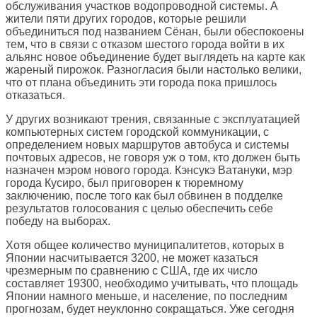
обслуживания участков водопроводной системы. А
жители пяти других городов, которые решили
объединиться под названием Сёнан, были обеспокоены
тем, что в связи с отказом шестого города войти в их
альянс новое объединение будет выглядеть на карте как
жареный пирожок. Разногласия были настолько велики,
что от плана объединить эти города пока пришлось
отказаться.
У других возникают трения, связанные с эксплуатацией
компьютерных систем городской коммуникации, с
определением новых маршрутов автобуса и системы
почтовых адресов, не говоря уж о том, кто должен быть
назначен мэром нового города. Кэнсукэ Ватануки, мэр
города Кусиро, был приговорен к тюремному
заключению, после того как был обвинен в подделке
результатов голосования с целью обеспечить себе
победу на выборах.
Хотя общее количество муниципалитетов, которых в
Японии насчитывается 3200, не может казаться
чрезмерным по сравнению с США, где их число
составляет 19300, необходимо учитывать, что площадь
Японии намного меньше, и население, по последним
прогнозам, будет неуклонно сокращаться. Уже сегодня