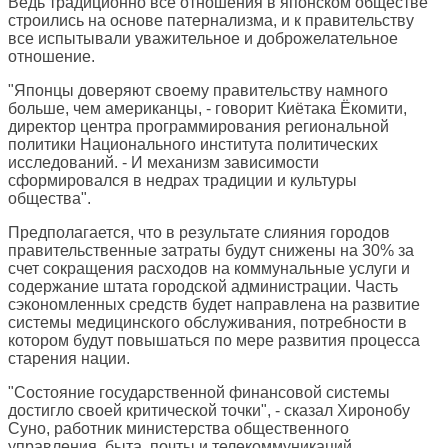
Ведь традиционно все отношения в японском обществе
строились на основе патернализма, и к правительству
все испытывали уважительное и доброжелательное
отношение.
"Японцы доверяют своему правительству намного
больше, чем американцы, - говорит Киётака Ёкомити,
директор центра программирования региональной
политики Национального института политических
исследований. - И механизм зависимости
сформировался в недрах традиции и культуры
общества".
Предполагается, что в результате слияния городов
правительственные затраты будут снижены на 30% за
счет сокращения расходов на коммунальные услуги и
содержание штата городской администрации. Часть
сэкономленных средств будет направлена на развитие
системы медицинского обслуживания, потребности в
котором будут повышаться по мере развития процесса
старения нации.
"Состояние государственной финансовой системы
достигло своей критической точки", - сказал Хиронобу
Суно, работник министерства общественного
управления, быта, почты и телекоммуникаций,