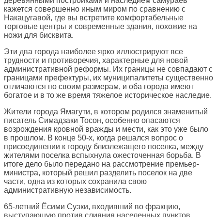
деревянными постройками и наследием самураев
кажется совершенно иным миром по сравнению с
Накацугавой, где вы встретите комфортабельные
торговые центры и современные здания, похожие на
ножи для бисквита.
Эти два города наиболее ярко иллюстрируют все
трудности и противоречия, характерные для новой
административной реформы. Их границы не совпадают с
границами префектуры, их муниципалитеты существенно
отличаются по своим размерам, и оба города имеют
богатое и в то же время тяжелое историческое наследие.
Жители города Ямагути, в котором родился знаменитый
писатель Симадзаки Тосон, особенно опасаются
возрождения кровной вражды и мести, как это уже было
в прошлом. В конце 50-х, когда решался вопрос о
присоединении к городу близлежащего поселка, между
жителями поселка вспыхнула ожесточенная борьба. В
итоге дело было передано на рассмотрение премьер-
министра, который решил разделить поселок на две
части, одна из которых сохранила свою
административную независимость.
65-летний Ёсими Суэки, входивший во фракцию,
выступающую против слияния населенных пунктов,