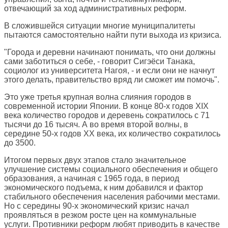
отвечающий за ход административных реформ.
В сложившейся ситуации многие муниципалитеты
пытаются самостоятельно найти пути выхода из кризиса.
"Города и деревни начинают понимать, что они должны
сами заботиться о себе, - говорит Сигэёси Танака,
социолог из университета Нагоя, - и если они не начнут
этого делать, правительство вряд ли сможет им помочь".
Это уже третья крупная волна слияния городов в
современной истории Японии. В конце 80-х годов XIX
века количество городов и деревень сократилось с 71
тысячи до 16 тысяч. А во время второй волны, в
середине 50-х годов ХХ века, их количество сократилось
до 3500.
Итогом первых двух этапов стало значительное
улучшение системы социального обеспечения и общего
образования, а начиная с 1965 года, в период
экономического подъема, к ним добавился и фактор
стабильного обеспечения населения рабочими местами.
Но с середины 90-х экономический кризис начал
проявляться в резком росте цен на коммунальные
услуги. Противники реформ любят приводить в качестве