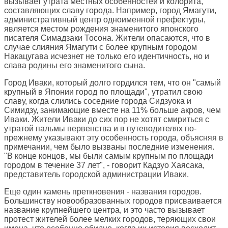
вызывает утрата местных особенностей и колорита,
составляющих славу города. Например, город Ямагути,
административный центр одноименной префектуры,
является местом рождения знаменитого японского
писателя Симадзаки Тосона. Жители опасаются, что в
случае слияния Ямагути с более крупным городом
Накацугава исчезнет не только его идентичность, но и
слава родины его знаменитого сына.
Город Иваки, который долго гордился тем, что он "самый
крупный в Японии город по площади", утратил свою
славу, когда слились соседние города Сидзуока и
Симидзу, занимающие вместе на 11% больше акров, чем
Иваки. Жители Иваки до сих пор не хотят смириться с
утратой пальмы первенства и в путеводителях по-
прежнему указывают эту особенность города, объясняя в
примечании, чем было вызваны последние изменения.
"В конце концов, мы были самым крупным по площади
городом в течение 37 лет", - говорит Кадзуо Хаясака,
представитель городской администрации Иваки.
Еще один камень преткновения - названия городов.
Большинству новообразованных городов присваивается
название крупнейшего центра, и это часто вызывает
протест жителей более мелких городов, теряющих свои