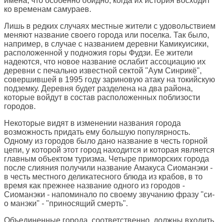
имена, что особенно обидно, когда их история восходит
ко временам самураев.
Лишь в редких случаях местные жители с удовольствием
меняют название своего города или поселка. Так было,
например, в случае с названием деревни Камикуисики,
расположенной у подножия горы Фудзи. Ее жители
надеются, что новое название ослабит ассоциацию их
деревни с печально известной сектой "Аум Синрикё",
совершившей в 1995 году зариновую атаку на токийскую
подземку. Деревня будет разделена на два района,
которые войдут в состав расположенных поблизости
городов.
Некоторые видят в изменении названия города
возможность придать ему большую популярность.
Одному из городов было дано название в честь горной
цепи, у которой этот город находится и которая является
главным объектом туризма. Четыре приморских города
после слияния получили название Амакуса Сиоманэки -
в честь местного деликатесного блюда из крабов, в то
время как прежнее название одного из городов -
Сиоманэки - напоминало по своему звучанию фразу "си-
о манэки" - "приносящий смерть".
Объединенные города, соответственно, должны входить