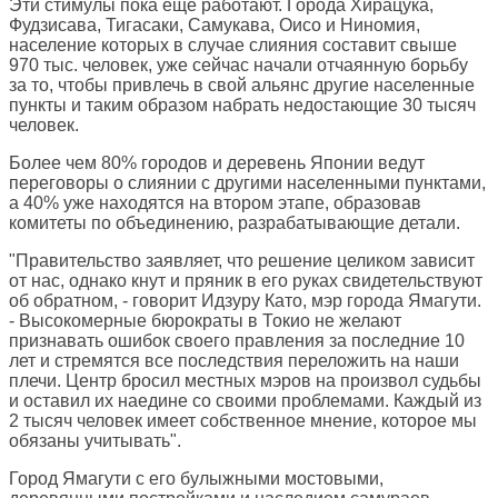
Эти стимулы пока еще работают. Города Хирацука,
Фудзисава, Тигасаки, Самукава, Оисо и Ниномия,
население которых в случае слияния составит свыше
970 тыс. человек, уже сейчас начали отчаянную борьбу
за то, чтобы привлечь в свой альянс другие населенные
пункты и таким образом набрать недостающие 30 тысяч
человек.
Более чем 80% городов и деревень Японии ведут
переговоры о слиянии с другими населенными пунктами,
а 40% уже находятся на втором этапе, образовав
комитеты по объединению, разрабатывающие детали.
"Правительство заявляет, что решение целиком зависит
от нас, однако кнут и пряник в его руках свидетельствуют
об обратном, - говорит Идзуру Като, мэр города Ямагути.
- Высокомерные бюрократы в Токио не желают
признавать ошибок своего правления за последние 10
лет и стремятся все последствия переложить на наши
плечи. Центр бросил местных мэров на произвол судьбы
и оставил их наедине со своими проблемами. Каждый из
2 тысяч человек имеет собственное мнение, которое мы
обязаны учитывать".
Город Ямагути с его булыжными мостовыми,