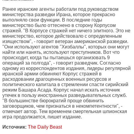
Ранее иранские агенты работали под руководством
министерства разведки Ирана, которое прекрасно
выполняло свои функции. В последние годы
министерство было оттеснено в сторону Корпусом
стражей. "В Корпусе стражей нет ничего элитного. Это не
министерство, которое действовало с определенным
изяществом", - говорит ветеран американской разведки.
"Они используют агентов "Хизбаллы", которых они могут
найти или нанять, используют преступников. Вот что
происходит, когда ты пытаешься организовать 9
операций за полгода", - говорит разведчик. Согласно
одному из корреспондентов издания, лидеры регулярной
иранской армии обвиняют Корпус стражей в
расходовании драгоценных военных ресурсов и
политического капитала в стремлении спасти сирийский
режим Башара Асада. Корпус начал искать источник
утечек в пользу иностранных разведывательных служб.
"В большинстве бюрократий проще обвинить
заговорщиков, чем признаться в некомпетентности", -
отмечает автор. Тем временем смертельная шпионская
игра продолжается, пишет издание.
Источник:
The Daily Beast