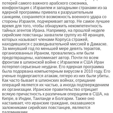
потерей самого важного арабского союзника,
конфронтация с Израилем и западными странами из-за
ядерной программы привела к разрушительным
санкциям, сохраняется возможность военного удара со
стороны Израиля, подчеркивает автор. Не самое лучшее
время для того, чтобы обнаружить некомпетентность
тайных агентов Ирана. Например, на прошлой неделе
сирийские повстанцы захватили группу из 48 иранцев,
которых называют членами Корпуса стражей,
находившихся с разведывательной миссией в Дамаске.
За минувший год по меньшей мере девять терактов,
организованных Ираном, провалились или были
предотвращены, напоминает автор. Почти по всем
фронтам в шпионской войне с Израилем и США Иран
потерпел серьезные неудачи. Его ядерная программа
была подорвана компьютерным вирусом в 2010 году. Его
ученые подвергаются атакам, пятеро из них были убиты.
Как часто бывает в шпионских войнах, отрицание
операций является их частью, а иногда подтверждением
их организации. Иранское правительство отрицает
всякую причастность к различным операциям в США, на
Кипре, в Индии, Таиланде и Болгарии. Также оно
настаивает, что иранские граждане, оказавшиеся
заложниками сирийских повстанцев, являются
паломниками.