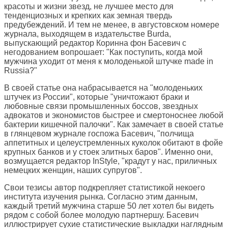
красоты и жизни звезд, не лучшее место для
тенденциозных и крепких как земная твердь
предубеждений. И тем не менее, в августовском номере
журнала, выходящем в издательстве Burda,
выпускающий редактор Коринна фон Басевич с
негодованием вопрошает: "Как поступить, когда мой
мужчина уходит от меня к молоденькой штучке made in
Russia?"
В своей статье она набрасывается на "молоденьких
штучек из России", которые "уничтожают браки и
любовные связи промышленных боссов, звездных
адвокатов и экономистов быстрее и смертоноснее любой
бактерии кишечной палочки". Как замечает в своей статье
в глянцевом журнале госпожа Басевич, "полчища
аппетитных и целеустремленных куколок обитают в фойе
крупных банков и у стоек элитных баров". Именно они,
возмущается редактор InStyle, "крадут у нас, приличных
немецких женщин, наших супругов".
Свои тезисы автор подкрепляет статистикой некоего
института изучения рынка. Согласно этим данным,
каждый третий мужчина старше 50 лет хотел бы видеть
рядом с собой более молодую партнершу. Басевич
иллюстрирует сухие статистические выкладки наглядным