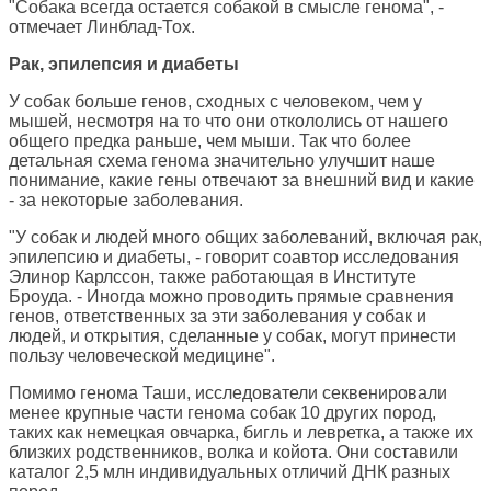
"Собака всегда остается собакой в смысле генома", -
отмечает Линблад-Тох.
Рак, эпилепсия и диабеты
У собак больше генов, сходных с человеком, чем у
мышей, несмотря на то что они откололись от нашего
общего предка раньше, чем мыши. Так что более
детальная схема генома значительно улучшит наше
понимание, какие гены отвечают за внешний вид и какие
- за некоторые заболевания.
"У собак и людей много общих заболеваний, включая рак,
эпилепсию и диабеты, - говорит соавтор исследования
Элинор Карлссон, также работающая в Институте
Броуда. - Иногда можно проводить прямые сравнения
генов, ответственных за эти заболевания у собак и
людей, и открытия, сделанные у собак, могут принести
пользу человеческой медицине".
Помимо генома Таши, исследователи секвенировали
менее крупные части генома собак 10 других пород,
таких как немецкая овчарка, бигль и левретка, а также их
близких родственников, волка и койота. Они составили
каталог 2,5 млн индивидуальных отличий ДНК разных