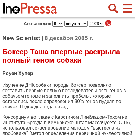
Статьи по дате
New Scientist |
8 декабря 2005 г.
Боксер Таша впервые раскрыла
полный геном собаки
Роуен Хупер
Изучение ДНК собаки породы боксер позволило
составить первую полную последовательность генов в
собачьем геноме и заполнить пробелы, которые
оставались после определения 80% генов пуделя по
кличке Шэдоу два года назад.
Консорциум во главе с Керстином Линбладом-Тохом из
Института Броуда в Кембридже, штат Массачусетс, США,
использовал секвенирование методом "выстрела из
дробовика" (метод определения первичной нуклеотидной