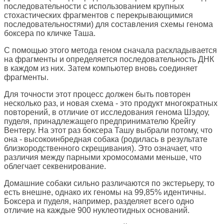
последовательности с использованием крупных
стохастических фрагментов с перекрывающимися
последовательностями) для составления схемы генома
боксера по кличке Таша.
С помощью этого метода геном сначала раскладывается
на фрагменты и определяется последовательность ДНК
в каждом из них. Затем компьютер вновь соединяет
фрагменты.
Для точности этот процесс должен быть повторен
несколько раз, и новая схема - это продукт многократных
повторений, в отличие от исследования генома Шэдоу,
пуделя, принадлежащего предпринимателю Крейгу
Вентеру. На этот раз боксера Ташу выбрали потому, что
она - высокоинбредная собака (родилась в результате
близкородственного скрещивания). Это означает, что
различия между парными хромосомами меньше, что
облегчает секвенирование.
Домашние собаки сильно различаются по экстерьеру, то
есть внешне, однако их геномы на 99,85% идентичны.
Боксера и пуделя, например, разделяет всего одно
отличие на каждые 900 нуклеотидных оснований.