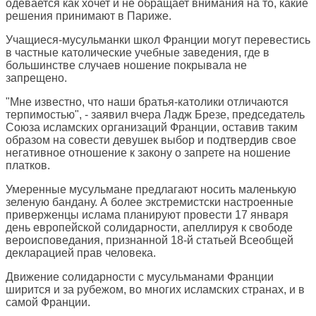
одевается как хочет и не обращает внимания на то, какие
решения принимают в Париже.
Учащиеся-мусульманки школ Франции могут перевестись
в частные католические учебные заведения, где в
большинстве случаев ношение покрывала не
запрещено.
"Мне известно, что наши братья-католики отличаются
терпимостью", - заявил вчера Ладж Брезе, председатель
Союза исламских организаций Франции, оставив таким
образом на совести девушек выбор и подтвердив свое
негативное отношение к закону о запрете на ношение
платков.
Умеренные мусульмане предлагают носить маленькую
зеленую бандану. А более экстремистски настроенные
приверженцы ислама планируют провести 17 января
день европейской солидарности, апеллируя к свободе
вероисповедания, признанной 18-й статьей Всеобщей
декларацией прав человека.
Движение солидарности с мусульманами Франции
ширится и за рубежом, во многих исламских странах, и в
самой Франции.