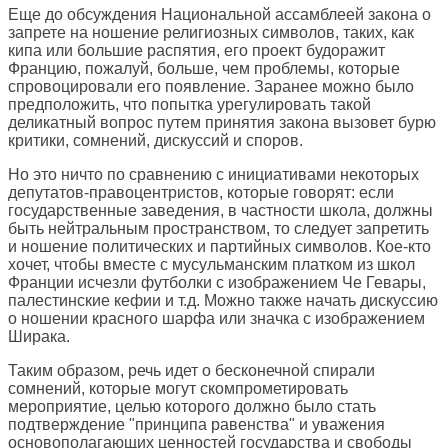
Еще до обсуждения Национальной ассамблеей закона о
запрете на ношение религиозных символов, таких, как
кипа или большие распятия, его проект будоражит
Францию, пожалуй, больше, чем проблемы, которые
спровоцировали его появление. Заранее можно было
предположить, что попытка урегулировать такой
деликатный вопрос путем принятия закона вызовет бурю
критики, сомнений, дискуссий и споров.
Но это ничто по сравнению с инициативами некоторых
депутатов-правоцентристов, которые говорят: если
государственные заведения, в частности школа, должны
быть нейтральным пространством, то следует запретить
и ношение политических и партийных символов. Кое-кто
хочет, чтобы вместе с мусульманским платком из школ
Франции исчезли футболки с изображением Че Гевары,
палестинские кефии и т.д. Можно также начать дискуссию
о ношении красного шарфа или значка с изображением
Ширака.
Таким образом, речь идет о бесконечной спирали
сомнений, которые могут скомпрометировать
мероприятие, целью которого должно было стать
подтверждение "принципа равенства" и уважения
основополагающих ценностей государства и свободы