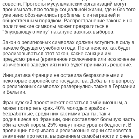
совести. Протесты мусульманских организаций могут
пронизывать всю толщу социальной жизни, где и без того
уже явно обозначились проблемы с интеграцией и
общественным порядком. Распространение закона и на
политические символы может превратиться в
"блуждающую мину" накануне важных выборов.
Закон о религиозных символах должен вступить в силу в
начале будущего учебного года. Пока неясно, как будет
реализовываться этот закон, какие санкции им
предусмотрены (временное исключение или исключение
из учебного заведения) и кто будет принимать решение.
Инициатива Франции не оставила безразличными и
некоторые европейские государства. Дебаты по вопросу
о религиозных символах развернулись также в Германии
и Бельгии.
Французский проект может оказаться амбициозным, а
может потерпеть крах. 40% молодых арабов -
безработные, среди них как иммигранты, так и
родившиеся во Франции, они составляют большую часть
обитателей тюрем, 25% живут ниже уровня бедности. В
провинции покрывало и религиозные корни становятся
знаменем протеста, выражением самобытности и очень