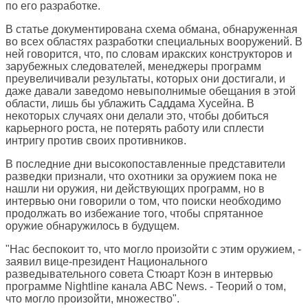
по его разработке.
В статье документирована схема обмана, обнаруженная
во всех областях разработки специальных вооружений. В
ней говорится, что, по словам иракских конструкторов и
зарубежных следователей, менеджеры программ
преувеличивали результаты, которых они достигали, и
даже давали заведомо невыполнимые обещания в этой
области, лишь бы ублажить Саддама Хусейна. В
некоторых случаях они делали это, чтобы добиться
карьерного роста, не потерять работу или сплести
интригу против своих противников.
В последние дни высокопоставленные представители
разведки признали, что охотники за оружием пока не
нашли ни оружия, ни действующих программ, но в
интервью они говорили о том, что поиски необходимо
продолжать во избежание того, чтобы спрятанное
оружие обнаружилось в будущем.
"Нас беспокоит то, что могло произойти с этим оружием, -
заявил вице-президент Национального
разведывательного совета Стюарт Коэн в интервью
программе Nightline канала ABC News. - Теорий о том,
что могло произойти, множество".