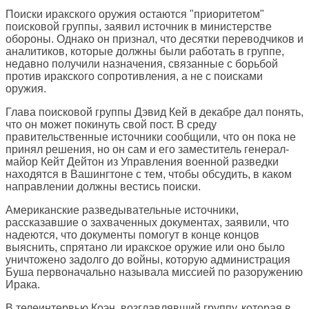
Поиски иракского оружия остаются "приоритетом"
поисковой группы, заявил источник в министерстве
обороны. Однако он признал, что десятки переводчиков и
аналитиков, которые должны были работать в группе,
недавно получили назначения, связанные с борьбой
против иракского сопротивления, а не с поисками
оружия.
Глава поисковой группы Дэвид Кей в декабре дал понять,
что он может покинуть свой пост. В среду
правительственные источники сообщили, что он пока не
принял решения, но он сам и его заместитель генерал-
майор Кейт Дейтон из Управления военной разведки
находятся в Вашингтоне с тем, чтобы обсудить, в каком
направлении должны вестись поиски.
Американские разведывательные источники,
рассказавшие о захваченных документах, заявили, что
надеются, что документы помогут в конце концов
выяснить, спрятано ли иракское оружие или оно было
уничтожено задолго до войны, которую администрация
Буша первоначально называла миссией по разоружению
Ирака.
В телеинтервью Коэн, возглавлявший группу, которая в