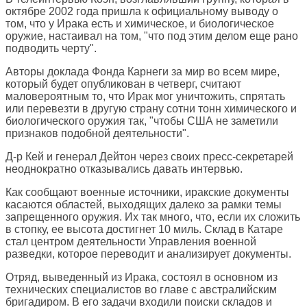
октябре 2002 года пришла к официальному выводу о
том, что у Ирака есть и химическое, и биологическое
оружие, настаивал на том, "что под этим делом еще рано
подводить черту".
Авторы доклада Фонда Карнеги за мир во всем мире,
который будет опубликован в четверг, считают
маловероятным то, что Ирак мог уничтожить, спрятать
или перевезти в другую страну сотни тонн химического и
биологического оружия так, "чтобы США не заметили
признаков подобной деятельности".
Д-р Кей и генерал Дейтон через своих пресс-секретарей
неоднократно отказывались давать интервью.
Как сообщают военные источники, иракские документы
касаются областей, выходящих далеко за рамки темы
запрещенного оружия. Их так много, что, если их сложить
в стопку, ее высота достигнет 10 миль. Склад в Катаре
стал центром деятельности Управления военной
разведки, которое переводит и анализирует документы.
Отряд, выведенный из Ирака, состоял в основном из
технических специалистов во главе с австралийским
бригадиром. В его задачи входили поиски складов и