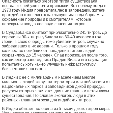
Опасность оказаться жертвой тигра существовала
всегда, и к ней уже почти привыкли. Вот почему, когда в
1973 году Индия превратила лес в заповедник, жители
враждебно отнеслись к нахлынувшим сюда борцам за
сохранение природы и к смотрителям, которые
перекрыли вход в лес ради спасения тигров.
В Сундарбансе обитают приблизительно 245 тигров. До
середины 90-х тигры убивали по 30-40 человек в год.
Люди, в свою очередь, тоже убивали тигров, случайно
забредавших в их деревни. Только в прошлом году
количество погибших от нападения тигров людей
сократилось до 15 человек. Спад произошел после того,
как директор заповедника Прадип Виас и его служащие
попытались хоть как-то улучшить инфраструктуру
близлежащих поселков.
В Индии с ее с миллиардным населением многие
миллионы людей живут на территории или поблизости от
национальных парков и заповедников дикой природы,
ресурсы которых являются для них главным источником
существования. По словам экологов, люди в этих
районах - главная угроза для индийских тигров.
В Индии обитает половина из 5 тысяч диких тигров мира.