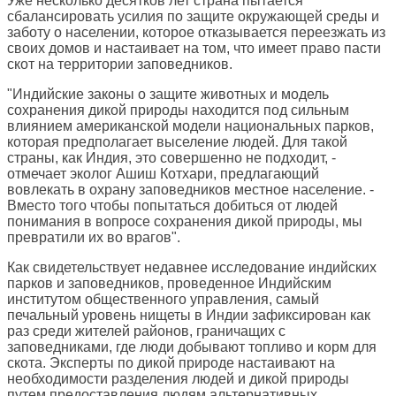
Уже несколько десятков лет страна пытается
сбалансировать усилия по защите окружающей среды и
заботу о населении, которое отказывается переезжать из
своих домов и настаивает на том, что имеет право пасти
скот на территории заповедников.
"Индийские законы о защите животных и модель
сохранения дикой природы находится под сильным
влиянием американской модели национальных парков,
которая предполагает выселение людей. Для такой
страны, как Индия, это совершенно не подходит, -
отмечает эколог Ашиш Котхари, предлагающий
вовлекать в охрану заповедников местное население. -
Вместо того чтобы попытаться добиться от людей
понимания в вопросе сохранения дикой природы, мы
превратили их во врагов".
Как свидетельствует недавнее исследование индийских
парков и заповедников, проведенное Индийским
институтом общественного управления, самый
печальный уровень нищеты в Индии зафиксирован как
раз среди жителей районов, граничащих с
заповедниками, где люди добывают топливо и корм для
скота. Эксперты по дикой природе настаивают на
необходимости разделения людей и дикой природы
путем предоставления людям альтернативных