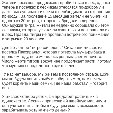
Жители поселков продолжают пробираться в лес, однако
теперь в поселках к лесникам относятся по-доброму и
даже выслушивают их речи о необходимости сохранения
природы. За последние 15 месяцев жители не убили ни
одного из 20 тигров, которые забредали в деревни.
Обнаружив тигра, жители немедленно сообщали об этом
лесникам, которые усыпляли животных и возвращали их
в лес. Правда, тигры не проявили встречного понимания
и загрызли 20 человек.
Для 35-летней "тигровой вдовы" Ситарани Бисвас из
поселка Пакхиралья, которая потеряла мужа-рыбака в
прошлом году, не изменилось ровным счетом ничего.
Число жертв тигров вокруг нее продолжает расти, потому
что мужчины продолжают ходить в лес.
"У нас нет выбора. Мы живем в постоянном страхе. Если
мы не будем ловить рыбу и собирать мед, нам нечем
будет кормить наши семьи. Где наша работа?" - говорит
она.
У Бисвас четверо детей. Ей предстоит растить их в
одиночестве. Лесники привезли ей швейную машину, и
она учится шить, чтобы в будущем иметь возможность
зарабатывать хоть какие-то деньги?