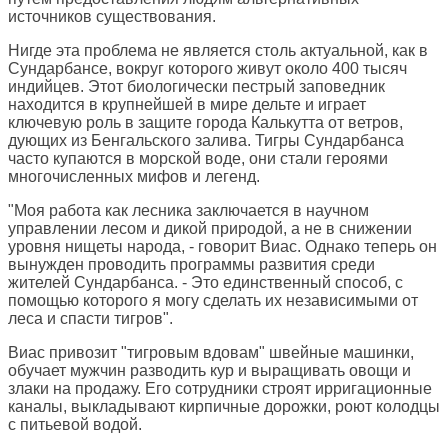
источников существования.
Нигде эта проблема не является столь актуальной, как в
Сундарбансе, вокруг которого живут около 400 тысяч
индийцев. Этот биологически пестрый заповедник
находится в крупнейшей в мире дельте и играет
ключевую роль в защите города Калькутта от ветров,
дующих из Бенгальского залива. Тигры Сундарбанса
часто купаются в морской воде, они стали героями
многочисленных мифов и легенд.
"Моя работа как лесника заключается в научном
управлении лесом и дикой природой, а не в снижении
уровня нищеты народа, - говорит Виас. Однако теперь он
вынужден проводить программы развития среди
жителей Сундарбанса. - Это единственный способ, с
помощью которого я могу сделать их независимыми от
леса и спасти тигров".
Виас привозит "тигровым вдовам" швейные машинки,
обучает мужчин разводить кур и выращивать овощи и
злаки на продажу. Его сотрудники строят ирригационные
каналы, выкладывают кирпичные дорожки, роют колодцы
с питьевой водой.