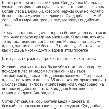
В этот роковой апрельский день Синдхубала Мандаль,
ожидая возвращения мужа с охоты, отправилась в храм
богини леса Банобиби, которую индусы обычно молят о
безопасности мужчин, входящих в Сундарбанс, самый
большой в мире мангровый лес, где живут индийские
тигры.
"Когда я поставила цветы, корона богини упала на землю.
Это было плохое предзнаменование. Я поняла, что что-
то не так, - вспоминает 55-летняя Мандаль, теперь уже
вдова, одетая во все белое. - Это моя судьба, такая же,
как и судьба многих других вдов в этом поселке".
В тот день тигр загрыз трех из шестерых охотников.
Женщин, мужья которых были убиты тиграми во время
походов в лес за медом или рыбой, называют
"тигровыми вдовами". По данным лесников, "тигровые
вдовы" есть почти во всех 35 поселках, которые граничат
с болотистым "Тигровым заповедником Сундарбанс" на
востоке индийского штата Западная Бенгалия на
границе Индии и Бангладеш.
Сотни лет рыбаки, собиратели меда и дерева из
ближайших поселков зависели от ресурсов Сундарбанса.