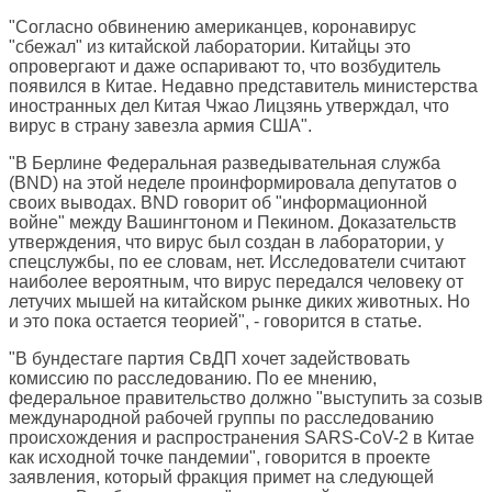
"Согласно обвинению американцев, коронавирус
"сбежал" из китайской лаборатории. Китайцы это
опровергают и даже оспаривают то, что возбудитель
появился в Китае. Недавно представитель министерства
иностранных дел Китая Чжао Лицзянь утверждал, что
вирус в страну завезла армия США".
"В Берлине Федеральная разведывательная служба
(BND) на этой неделе проинформировала депутатов о
своих выводах. BND говорит об "информационной
войне" между Вашингтоном и Пекином. Доказательств
утверждения, что вирус был создан в лаборатории, у
спецслужбы, по ее словам, нет. Исследователи считают
наиболее вероятным, что вирус передался человеку от
летучих мышей на китайском рынке диких животных. Но
и это пока остается теорией", - говорится в статье.
"В бундестаге партия СвДП хочет задействовать
комиссию по расследованию. По ее мнению,
федеральное правительство должно "выступить за созыв
международной рабочей группы по расследованию
происхождения и распространения SARS-CoV-2 в Китае
как исходной точке пандемии", говорится в проекте
заявления, который фракция примет на следующей