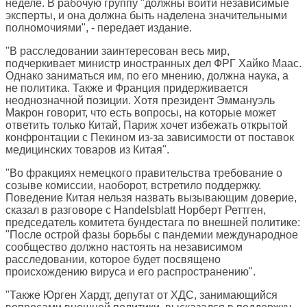
неделе. В рабочую группу "должны войти независимые
эксперты, и она должна быть наделена значительными
полномочиями", - передает издание.
"В расследовании заинтересован весь мир,
подчеркивает министр иностранных дел ФРГ Хайко Маас.
Однако заниматься им, по его мнению, должна наука, а
не политика. Также и Франция придерживается
неоднозначной позиции. Хотя президент Эммануэль
Макрон говорит, что есть вопросы, на которые может
ответить только Китай, Париж хочет избежать открытой
конфронтации с Пекином из-за зависимости от поставок
медицинских товаров из Китая".
"Во фракциях немецкого правительства требование о
созыве комиссии, наоборот, встретило поддержку.
Поведение Китая нельзя назвать вызывающим доверие,
сказал в разговоре с Handelsblatt Норберт Реттген,
председатель комитета бундестага по внешней политике:
"После острой фазы борьбы с пандемии международное
сообщество должно настоять на независимом
расследовании, которое будет посвящено
происхождению вируса и его распространению".
"Также Юрген Хардт, депутат от ХДС, занимающийся