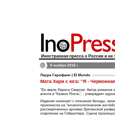
Иностранная пресса о России и не 
8 ноября 2018 г.
Лаура Гарофано | El Mundo
Мата Хари с юга: "Я - Червонна
"Ее звали Лариса Свирски. Автор романов 
агента в "Казино Рояль", - утверждает жур
Издание начинает с описания беседы, про
произнесла на "космополитическом английс
рассекреченных архивах британской развед
отделение на Гибралтаре. Сцена произошла