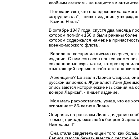
двойным агентом - на нацистов и антигитле
"Поговаривают, что она вдохновила самого
сотрудничала", - пишет издание, утвержда
"Казино Рояль".
В октябре 1947 года, спустя два месяца по
котором погибли 150 и были ранены более 
котором содержался намек на причастность
военно-морского флота".
"Варела не воспринял письмо всерьез, так к
издание. С ним согласен наш современник
сохранностью взрывчатки, которая хранила
отметающий версию о саботаже анархисто
"А женщина? Ее звали Лариса Свирски, она
русской шпионкой. Журналист Уэйн Джеймсон
описываются исторические изыскания на о
дочери Ларисы", - пишет издание.
"Моя мать расхохоталась, узнав, что ее хот
вспоминает 86-летняя Лиана.
Опираясь на рассказы Лианы, издание сооб
"семье, принадлежавшей к боярской аристо
Николаем II".
"Она стала свидетельницей того, как больш
Лариса смогла бежать вместе с сестрой, б