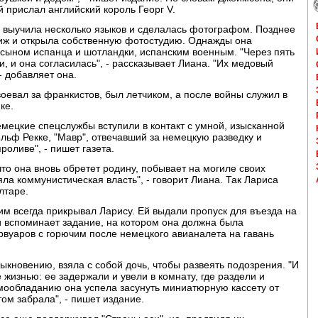
 прислал английский король Георг V.
а выучила несколько языков и сделалась фотографом. Позднее
риж и открыла собственную фотостудию. Однажды она
ыном испанца и шотландки, испанским военным. "Через пять
и, и она согласилась", - рассказывает Лиана. "Их медовый
- добавляет она.
оевал за франкистов, был летчиком, а после войны служил в
ке.
немецкие спецслужбы вступили в контакт с умной, изысканной
льф Рекке, "Мавр", отвечавший за немецкую разведку и
роливе", - пишет газета.
то она вновь обретет родину, побывает на могиле своих
няла коммунистическая власть", - говорит Лиана. Так Лариса
лтаре.
м всегда прикрывал Ларису. Ей выдали пропуск для въезда на
 и вспоминает задание, на котором она должна была
ервуаров с горючим после немецкого авианалета на гавань
быкновению, взяла с собой дочь, чтобы развеять подозрения. "И
 жизнью: ее задержали и увели в комнату, где раздели и
мообладанию она успела засунуть миниатюрную кассету от
ом забрала", - пишет издание.