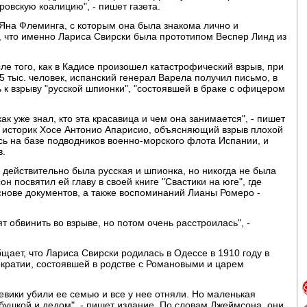
ровскую коалицию", - пишет газета.
 Яна Флеминга, с которым она была знакома лично и
я, что именно Лариса Свирски была прототипом Веспер Линд из
сле того, как в Кадисе произошел катастрофический взрыв, при
5 тыс. человек, испанский генерал Варела получил письмо, в
 к взрыву "русской шпионки", "состоявшей в браке с офицером
ак уже знал, кто эта красавица и чем она занимается", - пишет
, историк Хосе Антонио Апарисио, объясняющий взрыв плохой
сь на базе подводников военно-морского флота Испании, и
в.
 действительно была русская и шпионка, но никогда не была
 посвятил ей главу в своей книге "Свастики на юге", где
снове документов, а также воспоминаний Лианы Ромеро -
ят обвинить во взрыве, но потом очень расстроилась", -
щает, что Лариса Свирски родилась в Одессе в 1910 году в
кратии, состоявшей в родстве с Романовыми и царем
евики убили ее семью и все у нее отняли. Но маленькая
абушкой и дедом", - пишет издание. По словам Джеймсона, они