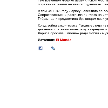
Тем временем Франко изменил свой курс: в
поражение, начал теснее сотрудничать с а
В том же 1943 году Ларису навестила ее с
Сопротивления, и раскрыла ей глаза на ист
Гибралтар и предложила британцам свои ус
Когда война закончилась, "видные люди из 
деятельность жены может ему навредить и 
Лариса бросила шпионаж ради любви к мужу
Источник:
El Mundo