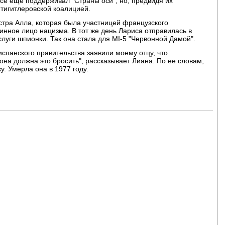
се еще поддерживал "Страны оси", но, предвидя их
нтигитлеровской коалицией.
естра Алла, которая была участницей французского
инное лицо нацизма. В тот же день Лариса отправилась в
луги шпионки. Так она стала для MI-5 "Червонной Дамой".
испанского правительства заявили моему отцу, что
она должна это бросить", рассказывает Лиана. По ее словам,
. Умерла она в 1977 году.