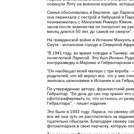
покинули Ялту на военном корабле, который
Семья обосновалась в Берлине, где Ларис
она переехала с сестрой и бабушкой в Па
познакомилась с Мануэлем Ромеро Юмом, с
часов после знакомства он попросил ее рук
месяц длился 50 лет, до самой ее смерти", 
На гражданской войне в Испании Мануэль в
Сеуте - испанском городе в Северной Афри
"В 1941 году, во время поездки в Танжер, 
полиглоткой Ларисой. Это был Иоханн Рудо
контрразведку в Марокко и Гибралтарском п
"Он наобещал моей матери с три короба - ч
родителей, что ей вернут все, что у нее от
занялась шпионажем в Испании и на Гибра
По утверждению автора, франкистский режи
Гибралтар. "Ее дочь до сих пор хранит его
сфотографировать то, что осталось от рез
Гибралтара", - пишет издание.
Это было в 1943 году, Лариса, по своему о
все же она чуть не расплатилась за задание
тщательно обыскали. Благодаря своему са
фотоаппарата в свою перчатку, которую пот