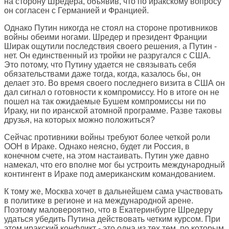
на сторону Шредера, объявив, что по иракскому вопросу
он согласен с Германией и Францией.
Однако Путин никогда не стоял на стороне противников
войны обеими ногами. Шредер и президент Франции
Ширак ощутили последствия своего решения, а Путин -
нет. Он единственный из тройки не разругался с США.
Это потому, что Путину удается не связывать себя
обязательствами даже тогда, когда, казалось бы, он
делает это. Во время своего последнего визита в США он
дал сигнал о готовности к компромиссу. Но в итоге он не
пошел на так ожидаемые Бушем компромиссы ни по
Ираку, ни по иранской атомной программе. Разве таковы
друзья, на которых можно положиться?
Сейчас противники войны требуют более четкой роли
ООН в Ираке. Однако неясно, будет ли Россия, в
конечном счете, на этом настаивать. Путин уже давно
намекал, что его вполне мог бы устроить международный
контингент в Ираке под американским командованием.
К тому же, Москва хочет в дальнейшем сама участвовать
в политике в регионе и на международной арене.
Поэтому маловероятно, что в Екатеринбурге Шредеру
удаться убедить Путина действовать четким курсом. При
этом иракский конфликт - это одна из тех тем, по которым