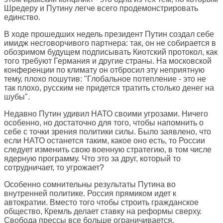
Шредеру и Путину легче всего продемонстрировать
единство.
В ходе прошедших недель президент Путин создал себе
имидж несговорчивого партнера: так, он не собирается в
обозримом будущем подписывать Киотский протокол, как
того требуют Германия и другие страны. На московской
конференции по климату он отбросил эту неприятную
тему, плохо пошутив: "Глобальное потепление - это не
так плохо, русским не придется тратить столько денег на
шубы".
Недавно Путин удивил НАТО своими угрозами. Ничего
особенно, но достаточно для того, чтобы напомнить о
себе с точки зрения политики силы. Было заявлено, что
если НАТО останется таким, какое оно есть, то России
следует изменить свою военную стратегию, в том числе
ядерную программу. Что это за друг, который то
сотрудничает, то угрожает?
Особенно сомнительны результаты Путина во
внутренней политике. Россия прямиком идет к
автократии. Вместо того чтобы строить гражданское
общество, Кремль делает ставку на реформы сверху.
Свобода прессы все больше ограничивается.