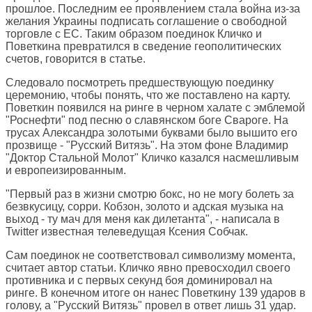
прошлое. Последним ее проявлением стала война из-за
желания Украины подписать соглашение о свободной
торговле с ЕС. Таким образом поединок Кличко и
Поветкина превратился в сведение геополитических
счетов, говорится в статье.
Следовало посмотреть предшествующую поединку
церемонию, чтобы понять, что же поставлено на карту.
Поветкин появился на ринге в черном халате с эмблемой
"Роснефти" под песню о славянском боге Свароге. На
трусах Александра золотыми буквами было вышито его
прозвище - "Русский Витязь". На этом фоне Владимир
"Доктор Стальной Молот" Кличко казался насмешливым
и европеизированным.
"Первый раз в жизни смотрю бокс, но не могу болеть за
безвкусицу, сорри. Кобзон, золото и адская музыка на
выход - ту мач для меня как дилетанта", - написала в
Twitter известная телеведущая Ксения Собчак.
Сам поединок не соответствовал символизму момента,
считает автор статьи. Кличко явно превосходил своего
противника и с первых секунд боя доминировал на
ринге. В конечном итоге он нанес Поветкину 139 ударов в
голову, а "Русский Витязь" провел в ответ лишь 31 удар.