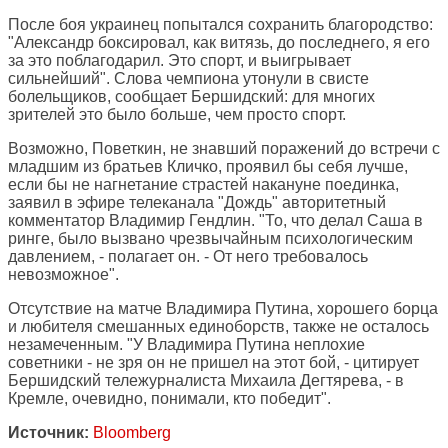
После боя украинец попытался сохранить благородство:
"Александр боксировал, как витязь, до последнего, я его
за это поблагодарил. Это спорт, и выигрывает
сильнейший". Слова чемпиона утонули в свисте
болельщиков, сообщает Бершидский: для многих
зрителей это было больше, чем просто спорт.
Возможно, Поветкин, не знавший поражений до встречи с
младшим из братьев Кличко, проявил бы себя лучше,
если бы не нагнетание страстей накануне поединка,
заявил в эфире телеканала "Дождь" авторитетный
комментатор Владимир Гендлин. "То, что делал Саша в
ринге, было вызвано чрезвычайным психологическим
давлением, - полагает он. - От него требовалось
невозможное".
Отсутствие на матче Владимира Путина, хорошего борца
и любителя смешанных единоборств, также не осталось
незамеченным. "У Владимира Путина неплохие
советники - не зря он не пришел на этот бой, - цитирует
Бершидский тележурналиста Михаила Дегтярева, - в
Кремле, очевидно, понимали, кто победит".
Источник:
Bloomberg