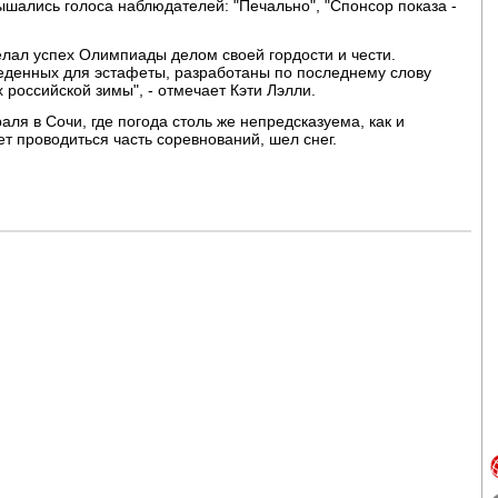
ышались голоса наблюдателей: "Печально", "Спонсор показа -
лал успех Олимпиады делом своей гордости и чести.
веденных для эстафеты, разработаны по последнему слову
 российской зимы", - отмечает Кэти Лэлли.
ля в Сочи, где погода столь же непредсказуема, как и
ет проводиться часть соревнований, шел снег.