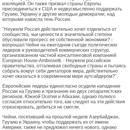
изоляцией. Он также призвал страны Европы
присоединиться к США и недвусмысленно поддержать
Грузию, Украину и другие молодые демократии, над
которыми нависла тень России.
"Неужели Россия действительно хочет отделиться от
сообщества, чьи ценности в значительной степени
обусловили прогресс ее собственной экономики? -
вопрошал Чейни на ежегодном съезде политических
лидеров и руководителей коммерческих структур,
организованном частной консалтинговой компанией
European House-Ambrosetti. - Неужели российское
правительство, отталкивая свободные страны и пытаясь
собрать вокруг себя диктаторов мира, действительно
хочет оказаться в современном мире аутсайдером?".
Европейские лидеры единогласно осудили нападение
России на Грузию и признание ею двух сепаратистских
регионов, Южной Осетии и Абхазии, однако полного
согласия относительно того, как следует на эти действия
отреагировать, добиться не смогли.
Чейни, посетивший на прошлой неделе Азербайджан,
Грузию и Украину, чтобы поддержать их от имени
Америки, также не предложил ничего нового, однако