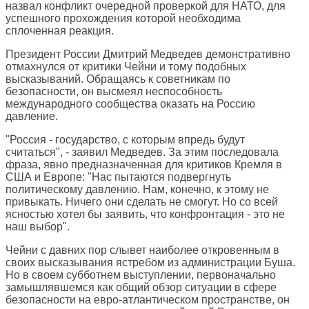
назвал конфликт очередной проверкой для НАТО, для
успешного прохождения которой необходима
сплоченная реакция.
Президент России Дмитрий Медведев демонстративно
отмахнулся от критики Чейни и тому подобных
высказываний. Обращаясь к советникам по
безопасности, он высмеял неспособность
международного сообщества оказать на Россию
давление.
"Россия - государство, с которым впредь будут
считаться", - заявил Медведев. За этим последовала
фраза, явно предназначенная для критиков Кремля в
США и Европе: "Нас пытаются подвергнуть
политическому давлению. Нам, конечно, к этому не
привыкать. Ничего они сделать не смогут. Но со всей
ясностью хотел бы заявить, что конфронтация - это не
наш выбор".
Чейни с давних пор слывет наиболее откровенным в
своих высказывания ястребом из администрации Буша.
Но в своем субботнем выступлении, первоначально
замышлявшемся как общий обзор ситуации в сфере
безопасности на евро-атлантическом пространстве, он