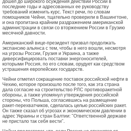
дошел до широкого осуждения действий России в
последние годы и адресованных ее руководству
требований изменить курс. Текст речи, по словам
помощников Чейни, тщательно проверили в Вашингтоне,
и она пропитана крайним раздражением американской
администрации в связи со вторжением России в Грузию
месячной давности.
Американский вице-президент призвал продолжать
экспансию альянса с тем, чтобы в него вошли, несмотря
на угрозы России, Грузия и Украина, а также
диверсифицировать поставки энергоносителей,
которыми Россия, по его словам, орудует как средством
устрашения европейских государств.
Чейни отметил сокращение поставок российской нефти в
Чехию, которое произошло после того, как эта страна
дала согласие на строительство РЛС противоракетной
обороны, а также упомянул утверждения российской
стороны, что Польша, согласившись на размещение
ракет-перехватчиков, сделалась целью российских ракет.
Он также сказал об угрозах и экономическом давлении в
адрес Украины и стран Балтии: "Ответственной державе
не пристало так себя вести".