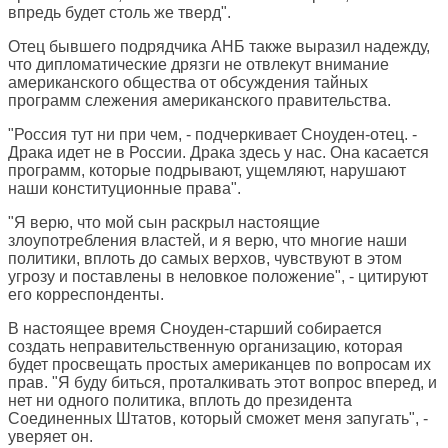
впредь будет столь же тверд".
Отец бывшего подрядчика АНБ также выразил надежду,
что дипломатические дрязги не отвлекут внимание
американского общества от обсуждения тайных
программ слежения американского правительства.
"Россия тут ни при чем, - подчеркивает Сноуден-отец. -
Драка идет не в России. Драка здесь у нас. Она касается
программ, которые подрывают, ущемляют, нарушают
наши конституционные права".
"Я верю, что мой сын раскрыл настоящие
злоупотребления властей, и я верю, что многие наши
политики, вплоть до самых верхов, чувствуют в этом
угрозу и поставлены в неловкое положение", - цитируют
его корреспонденты.
В настоящее время Сноуден-старший собирается
создать неправительственную организацию, которая
будет просвещать простых американцев по вопросам их
прав. "Я буду биться, проталкивать этот вопрос вперед, и
нет ни одного политика, вплоть до президента
Соединенных Штатов, который сможет меня запугать", -
уверяет он.