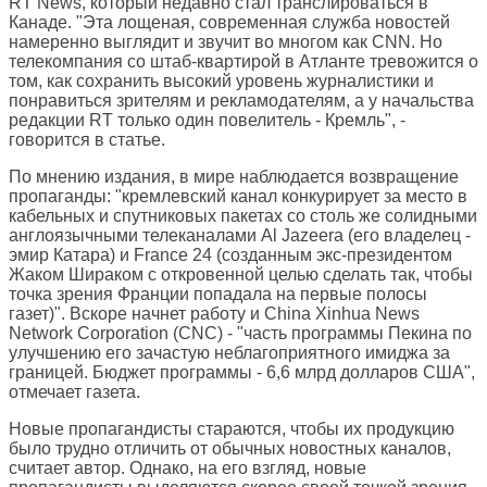
RT News, который недавно стал транслироваться в
Канаде. "Эта лощеная, современная служба новостей
намеренно выглядит и звучит во многом как CNN. Но
телекомпания со штаб-квартирой в Атланте тревожится о
том, как сохранить высокий уровень журналистики и
понравиться зрителям и рекламодателям, а у начальства
редакции RT только один повелитель - Кремль", -
говорится в статье.
По мнению издания, в мире наблюдается возвращение
пропаганды: "кремлевский канал конкурирует за место в
кабельных и спутниковых пакетах со столь же солидными
англоязычными телеканалами Al Jazeera (его владелец -
эмир Катара) и France 24 (созданным экс-президентом
Жаком Шираком с откровенной целью сделать так, чтобы
точка зрения Франции попадала на первые полосы
газет)". Вскоре начнет работу и China Xinhua News
Network Corporation (CNC) - "часть программы Пекина по
улучшению его зачастую неблагоприятного имиджа за
границей. Бюджет программы - 6,6 млрд долларов США",
отмечает газета.
Новые пропагандисты стараются, чтобы их продукцию
было трудно отличить от обычных новостных каналов,
считает автор. Однако, на его взгляд, новые