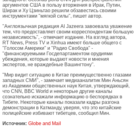
аргументов США в пользу вторжения в Ирак, Путин,
Ширак и Ху Цзиньтао решили обзавестись своими
инструментами "мягкой силы", пишет автор.
"Англоязычная редакция Al Jazeera завоевала уважение
тем, что предоставляет своим корреспондентам большую
независимость", - отмечает издание. На взгляд автора,
RT News, Press TV и Xinhua имеют больше общего с
"Голосом Америки" и "Радио Свобода" -
"финансируемыми Госдепартаментом орудиями
убеждения, которые выдают новости и мнения
экспертов, не враждебные Вашингтону".
"Мир видит ситуацию в Китае преимущественно глазами
западных СМИ", - замечает медиааналитик Мин Аньсян
из Академии общественных наук Китая, утверждающий,
что CNN, BBC World и некоторые другие каналы
сознательно искажали информацию о беспорядках в
Тибете. Некоторые каналы показали кадры разгона
демонстрации в Катманду, уверяя, что это китайские
полицейские избивают тибетцев, сообщил Мин.
Источник:
Globe and Mail