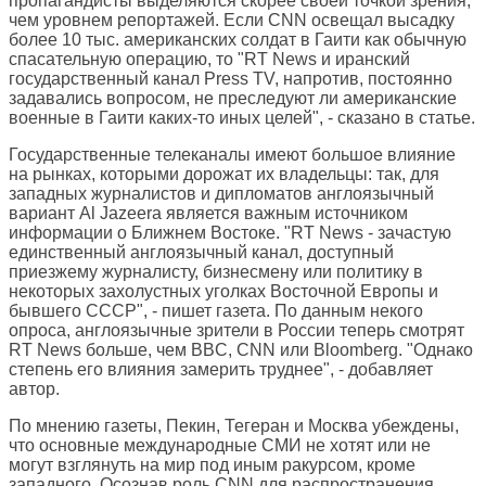
пропагандисты выделяются скорее своей точкой зрения,
чем уровнем репортажей. Если CNN освещал высадку
более 10 тыс. американских солдат в Гаити как обычную
спасательную операцию, то "RT News и иранский
государственный канал Press TV, напротив, постоянно
задавались вопросом, не преследуют ли американские
военные в Гаити каких-то иных целей", - сказано в статье.
Государственные телеканалы имеют большое влияние
на рынках, которыми дорожат их владельцы: так, для
западных журналистов и дипломатов англоязычный
вариант Al Jazeera является важным источником
информации о Ближнем Востоке. "RT News - зачастую
единственный англоязычный канал, доступный
приезжему журналисту, бизнесмену или политику в
некоторых захолустных уголках Восточной Европы и
бывшего СССР", - пишет газета. По данным некого
опроса, англоязычные зрители в России теперь смотрят
RT News больше, чем BBC, CNN или Bloomberg. "Однако
степень его влияния замерить труднее", - добавляет
автор.
По мнению газеты, Пекин, Тегеран и Москва убеждены,
что основные международные СМИ не хотят или не
могут взглянуть на мир под иным ракурсом, кроме
западного. Осознав роль CNN для распространения