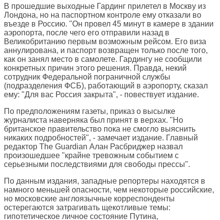
В прошедшие выходные Гардинг прилетел в Москву из
Лондона, но на паспортном контроле ему отказали во
въезде в Россию. "Он провел 45 минут в камере в здании
аэропорта, после чего его отправили назад в
Великобританию первым возможным рейсом. Его виза
аннулирована, и паспорт возвращен только после того,
как он занял место в самолете. Гардингу не сообщили
конкретных причин этого решения. Правда, некий
сотрудник Федеральной пограничной службы
(подразделения ФСБ), работающий в аэропорту, сказал
ему: "Для вас Россия закрыта", - повествует издание.
По предположениям газеты, приказ о высылке
журналиста наверняка был принят в верхах. "Но
британское правительство пока не смогло выяснить
никаких подробностей", - замечает издание. Главный
редактор The Guardian Алан Расбриджер назвал
произошедшее "крайне тревожным событием с
серьезными последствиями для свободы прессы".
По данным издания, западные репортеры находятся в
намного меньшей опасности, чем некоторые российские,
но московские англоязычные корреспонденты
остерегаются затрагивать щекотливые темы:
гипотетическое личное состояние Путина,