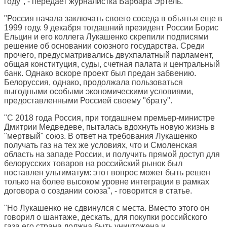
году", - передает журналистка Барбара Эртель.
"Россия начала заключать своего соседа в объятья еще в
1999 году. 9 декабря тогдашний президент России Борис
Ельцин и его коллега Лукашенко скрепили подписями
решение об основании союзного государства. Среди
прочего, предусматривались двухпалатный парламент,
общая конституция, суды, счетная палата и центральный
банк. Однако вскоре проект был предан забвению.
Белоруссия, однако, продолжала пользоваться
выгодными особыми экономическими условиями,
предоставленными Россией своему "брату".
"С 2018 года Россия, при тогдашнем премьер-министре
Дмитрии Медведеве, пыталась вдохнуть новую жизнь в
"мертвый" союз. В ответ на требования Лукашенко
получать газ на тех же условиях, что и Смоленская
область на западе России, и получить прямой доступ для
белорусских товаров на российский рынок был
поставлен ультиматум: этот вопрос может быть решен
только на более высоком уровне интеграции в рамках
договора о создании союза", - говорится в статье.
"Но Лукашенко не сдвинулся с места. Вместо этого он
говорил о шантаже, дескать, для покупки российского
газа его страна должна быть уничтожена и