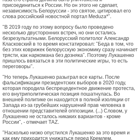
присоединиться к России. Но он этого не сделает,
независимость Белоруссии - это святое, цитировал его
слова российский новостной портал Meduza*".
"В 2019 году по этому вопросу было проведено
несколько двусторонних встреч, но они остались
безрезультатными. Белорусский политолог Александр
Класковский в то время констатировал: "Беда в том, что
без этих коврижек белорусскую экономику сразу начинает
трясти, как наркомана без дозняка". Поэтому Лукашенко
пришлось ввязаться в эти политические игры, то есть
переговоры".
"Но теперь Лукашенко разыграл все карты. После
фальсификации президентских выборов в 2020 году,
которая породила беспрецедентное движение протеста,
его внутриполитическая позиция пошатнулась. Во
внешней политике он находится в полной изоляции от
Запада из-за грубейших нарушений прав человека в
отношении представителей оппозиции. (...) Словом, у
Лукашенко не осталось никаких вариантов - кроме
России", - отмечает TAZ.
"Насколько низко опустился Лукашенко за это время и
как ему приходится унижаться перед Кремлем,