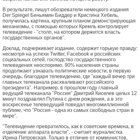
В результате, пишут обозреватели немецкого издания
Der Spiegel
Беньямин Биддер и Кристина Хебель,
получилась картина, крупным планом демонстрирующая
механизмы, с помощью которых Кремль контролирует
телевидение - "столп, на котором держится власть
государственных органов".
Доклад, подчеркивает издание, содержит горькую правду:
несмотря на успехи Twitter, Facebook и российских
социальных сетей, господство государственного
телевидения неоспоримо. 90% населения страны
продолжают узнавать политические новости, в первую
очередь, благодаря телевидению, где "каждый вечер три
главных телеканала расхваливают российского
президента". Например, в прошлом году главный
ведущий телеканала "Россия" Дмитрий Киселев целых 12
минут поздравлял Путина с днем рождения, а в это
воскресенье телеведущий поведал многомиллионной
публике, что "Россия - одна из самых свободных стран в
мире".
"Телевидение превратилось, как в советские времена, в
отделение аппарата власти", - считает журналистка
Ирина Петровская. Только в отличие от коммунистов,