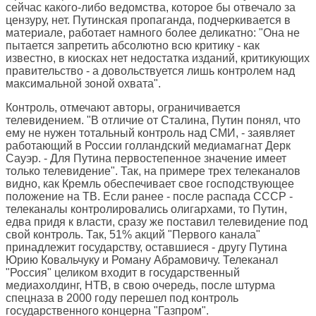
сейчас какого-либо ведомства, которое бы отвечало за
цензуру, нет. Путинская пропаганда, подчеркивается в
материале, работает намного более деликатно: "Она не
пытается запретить абсолютно всю критику - как
известно, в киосках нет недостатка изданий, критикующих
правительство - а довольствуется лишь контролем над
максимальной зоной охвата".
Контроль, отмечают авторы, ограничивается
телевидением. "В отличие от Сталина, Путин понял, что
ему не нужен тотальный контроль над СМИ, - заявляет
работающий в России голландский медиамагнат Дерк
Сауэр. - Для Путина первостепенное значение имеет
только телевидение". Так, на примере трех телеканалов
видно, как Кремль обеспечивает свое господствующее
положение на ТВ. Если ранее - после распада СССР -
телеканалы контролировались олигархами, то Путин,
едва придя к власти, сразу же поставил телевидение под
свой контроль. Так, 51% акций "Первого канала"
принадлежит государству, оставшиеся - другу Путина
Юрию Ковальчуку и Роману Абрамовичу. Телеканал
"Россия" целиком входит в государственный
медиахолдинг, НТВ, в свою очередь, после штурма
спецназа в 2000 году перешел под контроль
государственного концерна "Газпром".