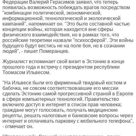
Федерации Валерий Герасимов заявил, что теперь
появилась возможность побеждать врагов посредством
"комбинации политической, экономической,
информационной, технологической и экологической
кампаний", напоминает он. "Это было составной частью
концепции войны, которая находится вне сферы
физического взаимодействия, но в рамках того, что
российские теоретики назвали "психосферой". Эти войны
будущего будут вестись не на поле боя, но в сознании
людей", - пишет Померанцев.
Журналист вспоминает свой визит в Эстонию в конце
прошлого года и встречу с президентом республики
Тоомасом Ильвесом.
"На Ильвесе были его фирменный твидовый костюм и
бабочка, не совсем соответствовавшие его миссии
сделать Эстонию самой прогрессивной страной в Европе
в сфере компьютерных технологий. Правительство
включило доступ в интернет в список прав человека;
граждане могут голосовать, получать медицинские
рецепты, решать налоговые и банковские вопросы через
интернет и оплачивать парковку с мобильного телефона",
- отмечает он.