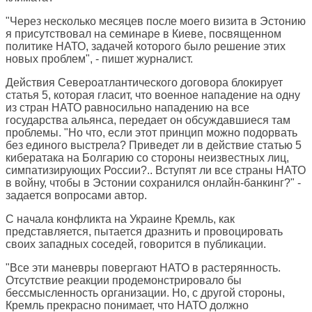
"Через несколько месяцев после моего визита в Эстонию
я присутствовал на семинаре в Киеве, посвященном
политике НАТО, задачей которого было решение этих
новых проблем", - пишет журналист.
Действия Североатлантического договора блокирует
статья 5, которая гласит, что военное нападение на одну
из стран НАТО равносильно нападению на все
государства альянса, передает он обсуждавшиеся там
проблемы. "Но что, если этот принцип можно подорвать
без единого выстрела? Приведет ли в действие статью 5
кибератака на Болгарию со стороны неизвестных лиц,
симпатизирующих России?.. Вступят ли все страны НАТО
в войну, чтобы в Эстонии сохранился онлайн-банкинг?" -
задается вопросами автор.
С начала конфликта на Украине Кремль, как
представляется, пытается дразнить и провоцировать
своих западных соседей, говорится в публикации.
"Все эти маневры повергают НАТО в растерянность.
Отсутствие реакции продемонстрировало бы
бессмысленность организации. Но, с другой стороны,
Кремль прекрасно понимает, что НАТО должно