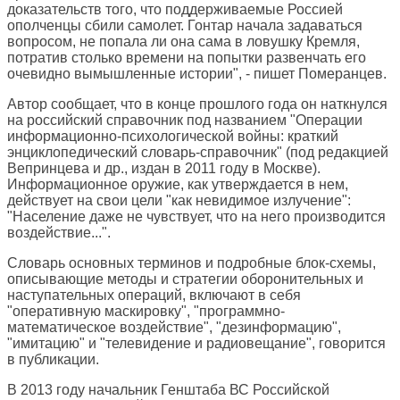
доказательств того, что поддерживаемые Россией
ополченцы сбили самолет. Гонтар начала задаваться
вопросом, не попала ли она сама в ловушку Кремля,
потратив столько времени на попытки развенчать его
очевидно вымышленные истории", - пишет Померанцев.
Автор сообщает, что в конце прошлого года он наткнулся
на российский справочник под названием "Операции
информационно-психологической войны: краткий
энциклопедический словарь-справочник" (под редакцией
Вепринцева и др., издан в 2011 году в Москве).
Информационное оружие, как утверждается в нем,
действует на свои цели "как невидимое излучение":
"Население даже не чувствует, что на него производится
воздействие...".
Словарь основных терминов и подробные блок-схемы,
описывающие методы и стратегии оборонительных и
наступательных операций, включают в себя
"оперативную маскировку", "программно-
математическое воздействие", "дезинформацию",
"имитацию" и "телевидение и радиовещание", говорится
в публикации.
В 2013 году начальник Генштаба ВС Российской