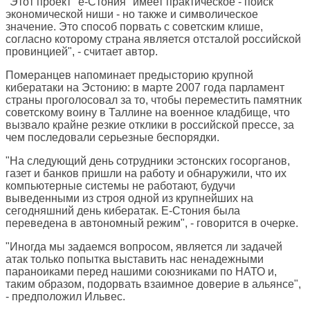
"Этот проект "е-Стония" имеет практическое - поиск
экономической ниши - но также и символическое
значение. Это способ порвать с советским клише,
согласно которому страна является отсталой российской
провинцией", - считает автор.
Померанцев напоминает предысторию крупной
кибератаки на Эстонию: в марте 2007 года парламент
страны проголосовал за то, чтобы переместить памятник
советскому воину в Таллине на военное кладбище, что
вызвало крайне резкие отклики в российской прессе, за
чем последовали серьезные беспорядки.
"На следующий день сотрудники эстонских госорганов,
газет и банков пришли на работу и обнаружили, что их
компьютерные системы не работают, будучи
выведенными из строя одной из крупнейших на
сегодняшний день кибератак. E-Стония была
переведена в автономный режим", - говорится в очерке.
"Иногда мы задаемся вопросом, является ли задачей
атак только попытка выставить нас ненадежными
параноиками перед нашими союзниками по НАТО и,
таким образом, подорвать взаимное доверие в альянсе",
- предположил Ильвес.