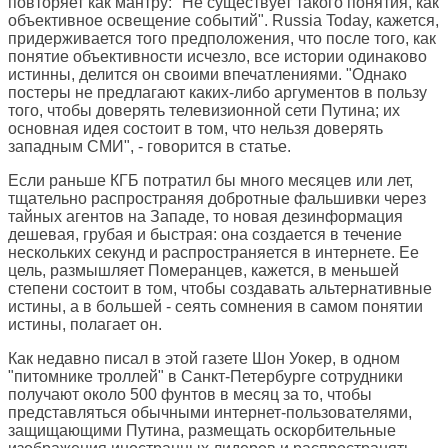
повторяет как мантру: "Не существует такого понятия, как
объективное освещение событий". Russia Today, кажется,
придерживается того предположения, что после того, как
понятие объективности исчезло, все истории одинаково
истинны, делится он своими впечатлениями. "Однако
постеры не предлагают каких-либо аргументов в пользу
того, чтобы доверять телевизионной сети Путина; их
основная идея состоит в том, что нельзя доверять
западным СМИ", - говорится в статье.
Если раньше КГБ потратил бы много месяцев или лет,
тщательно распространяя добротные фальшивки через
тайных агентов на Западе, то новая дезинформация
дешевая, грубая и быстрая: она создается в течение
нескольких секунд и распространяется в интернете. Ее
цель, размышляет Померанцев, кажется, в меньшей
степени состоит в том, чтобы создавать альтернативные
истины, а в большей - сеять сомнения в самом понятии
истины, полагает он.
Как недавно
писал
в этой газете Шон Уокер, в одном
"питомнике троллей" в Санкт-Петербурге сотрудники
получают около 500 фунтов в месяц за то, чтобы
представляться обычными интернет-пользователями,
защищающими Путина, размещать оскорбительные