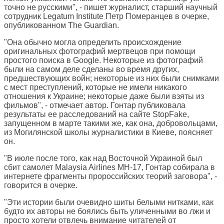
точно не русскими", - пишет журналист, старший научный
сотрудник Legatum Institute Петр Померанцев в очерке,
опубликованном
The Guardian
.
"Она обычно могла определить происхождение
оригинальных фотографий мертвецов при помощи
простого поиска в Google. Некоторые из фотографий
были на самом деле сделаны во время других,
предшествующих войн; некоторые из них были снимками
с мест преступлений, которые не имели никакого
отношения к Украине; некоторые даже были взяты из
фильмов", - отмечает автор. Гонтар публиковала
результаты ее расследований на сайте StopFake,
запущенном в марте такими же, как она, добровольцами,
из Могилянской школы журналистики в Киеве, поясняет
он.
"В июле после того, как над Восточной Украиной был
сбит самолет Malaysia Airlines MH-17, Гонтар собирала в
интернете фрагменты пророссийских теорий заговора", -
говорится в очерке.
"Эти истории были очевидно шиты белыми нитками, как
будто их авторы не боялись быть уличенными во лжи и
просто хотели отвлечь внимание читателей от