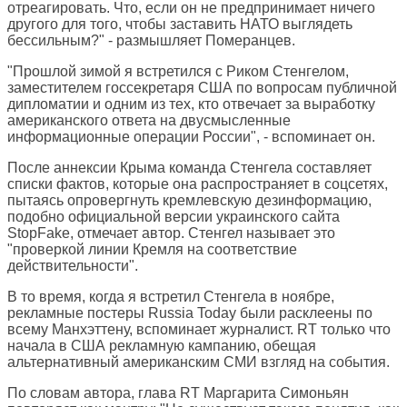
отреагировать. Что, если он не предпринимает ничего
другого для того, чтобы заставить НАТО выглядеть
бессильным?" - размышляет Померанцев.
"Прошлой зимой я встретился с Риком Стенгелом,
заместителем госсекретаря США по вопросам публичной
дипломатии и одним из тех, кто отвечает за выработку
американского ответа на двусмысленные
информационные операции России", - вспоминает он.
После аннексии Крыма команда Стенгела составляет
списки фактов, которые она распространяет в соцсетях,
пытаясь опровергнуть кремлевскую дезинформацию,
подобно официальной версии украинского сайта
StopFake, отмечает автор. Стенгел называет это
"проверкой линии Кремля на соответствие
действительности".
В то время, когда я встретил Стенгела в ноябре,
рекламные постеры Russia Today были расклеены по
всему Манхэттену, вспоминает журналист. RT только что
начала в США рекламную кампанию, обещая
альтернативный американским СМИ взгляд на события.
По словам автора, глава RT Маргарита Симоньян