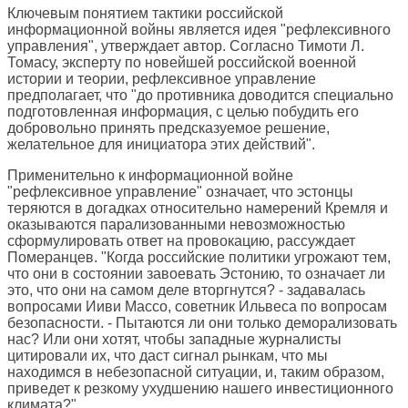
Ключевым понятием тактики российской
информационной войны является идея "рефлексивного
управления", утверждает автор. Согласно Тимоти Л.
Томасу, эксперту по новейшей российской военной
истории и теории, рефлексивное управление
предполагает, что "до противника доводится специально
подготовленная информация, с целью побудить его
добровольно принять предсказуемое решение,
желательное для инициатора этих действий".
Применительно к информационной войне
"рефлексивное управление" означает, что эстонцы
теряются в догадках относительно намерений Кремля и
оказываются парализованными невозможностью
сформулировать ответ на провокацию, рассуждает
Померанцев. "Когда российские политики угрожают тем,
что они в состоянии завоевать Эстонию, то означает ли
это, что они на самом деле вторгнутся? - задавалась
вопросами Ииви Массо, советник Ильвеса по вопросам
безопасности. - Пытаются ли они только деморализовать
нас? Или они хотят, чтобы западные журналисты
цитировали их, что даст сигнал рынкам, что мы
находимся в небезопасной ситуации, и, таким образом,
приведет к резкому ухудшению нашего инвестиционного
климата?"