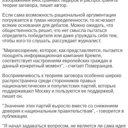
изображения иностранных лидеров и распространять
теории заговора, пишет автор.
Если сама возможность рациональной аргументации
погружается в туман неопределенности, то исчезают
всякие основания для дебатов. Можно ожидать, что
общественность решит, что нет смысла пытаться
определить победителя или даже утруждать себя тем,
чтобы кого-то слушать, рассуждает журналист.
"Мировоззрение, которое, как представляется, пытается
поощрять информационная кампания Кремля,
соответствует настроениям европейских граждан в
данный конкретный момент", - считает Померанцев.
Восприимчивость к теориям заговора особенно широко
распространена среди сторонников правых
националистических и популистских партий, которые
поддерживают Москву и пользуются ее поддержкой,
пишет он.
"Значение этих партий выросло вместе со снижением
доверия к национальным правительствам", - говорится в
публикации.
"Я начал задаваться вопросом, не является ли сама идея