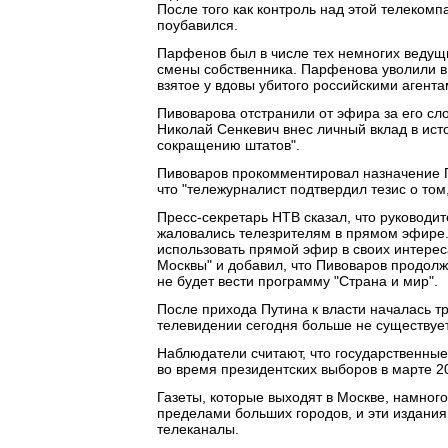
После того как контроль над этой телекомп
поубавился.
Парфенов был в числе тех немногих ведущ
смены собственника. Парфенова уволили в и
взятое у вдовы убитого российскими аген
Пивоварова отстранили от эфира за его сло
Николай Сенкевич внес личный вклад в ис
сокращению штатов".
Пивоваров прокомментировал назначение П
что "тележурналист подтвердил тезис о том,
Пресс-секретарь НТВ сказал, что руководи
жаловались телезрителям в прямом эфире
использовать прямой эфир в своих интерес
Москвы" и добавил, что Пивоваров продолж
не будет вести программу "Страна и мир".
После прихода Путина к власти началась т
телевидении сегодня больше не существует
Наблюдатели считают, что государственны
во время президентских выборов в марте 20
Газеты, которые выходят в Москве, намного
пределами больших городов, и эти издания
телеканалы.