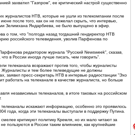
анией захватил "Газпром", ее критический настрой существенно
их журналистов НТВ, которые не ушли из телекомпании после
юне после того, как он не пожелал скрыть, что интервью,
тами Зелимхана Яндарбиева, не было выпущено в эфир.
ва о том, что "полгода назад тогдашний гендиректор НТВ
торию российского телевидения, уволив Парфенова по
арфенова редактором журнала "Русский Newsweek", сказав,
 что в России иногда лучше писать, чем говорить".
тели телеканала возражают против того, чтобы журналисты
. Журналисты и тем более телеведущие не должны
ах, заявил пресс-секретарь НТВ в интервью радиостанции "Эхо
ит работать на телеканале в качестве журналиста, но больше
равля независимых телеканалов, в итоге таковых на российском
.
е телеканалы искажают информацию, особенно это проявилось
04 года, когда эти телеканалы выступали в поддержку Путина.
 смелее критикуют политику Кремля, но их мало читают за
 не пользуются в России таким влиянием, как крупнейшие