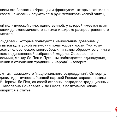
нием его близости к Франции и французам, которые заявили о
 своем нежелании вручать ее в руки технократической элиты,
ой политической силе, единственной, у которой имеется план
рации до экономического кризиса и широко распространенного
писатель.
 лидерами, которые пользуются наибольшим доверием у
 вызов культурной гегемонии политкорректности, "мягкому"
соту человеческого многообразия и таким образом вступили в
и всех к единственной выбранной модели. Совершенно
различия, между Ле Пен и Путиным наблюдается единодушие,
ажении в отношении традиций и народа", - говорит
ром так называемого "национального возрождения". Он вернул
единил идентичность бывшей царской России, характеристики
й Церкви. Ле Пен, со своей стороны, возродила традиционный
й Наполеона Бонапарта и Де Голля, в позитивном ключе
оворится в статье.