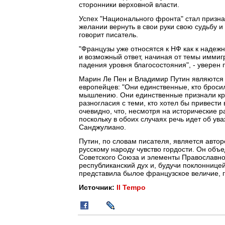
сторонники верховной власти.
Успех "Национального фронта" стал призна
желании вернуть в свои руки свою судьбу и
говорит писатель.
"Французы уже относятся к НФ как к надежн
и возможный ответ, начиная от темы иммиг
падения уровня благосостояния", - уверен 
Марин Ле Пен и Владимир Путин являются
европейцев: "Они единственные, кто бросил
мышлению. Они единственные признали кра
разногласия с теми, кто хотел бы привест
очевидно, что, несмотря на исторические 
поскольку в обоих случаях речь идет об ув
Санджулиано.
Путин, по словам писателя, является авто
русскому народу чувство гордости. Он объ
Советского Союза и элементы Православно
республиканский дух и, будучи поклоннице
представила былое французское величие, г
Источник:
Il Tempo