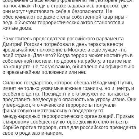
собранные спасателями фрагменты тел, которые уносят
на носилках. Люди в страхе задавались вопросом, где
они могут чувствовать себя в безопасности. Не
обеспечивают ее даже стены собственной квартиры -
ведь объектом террористических актов становятся и
жилые дома.
Заместитель председателя российского парламента
Дмитрий Рогозин потребовал в день теракта ввести
чрезвычайное положение в Москве, а еще лучше - по
всей стране. Для чего? Когда террор может настигнуть в
собственной постели, по дороге на работу, в театре или
на концерте, не так уж важно, объявлено ли официально
о чрезвычайном положении или нет.
Сильное государство, которое обещал Владимир Путин,
имеет не только уязвимые южные границы, но и центр, и
особенно центр. Президент и его окружение пытаются
представить вездесущую опасность как угрозу извне. Они
утверждают, что чеченские террористы получали
финансовую и материальную поддержку от
международных террористических организаций. Призыв
к мировому сообществу, которое должно сплотиться в
борьбе против террора, стал для российского президента
своего рода заклинанием.