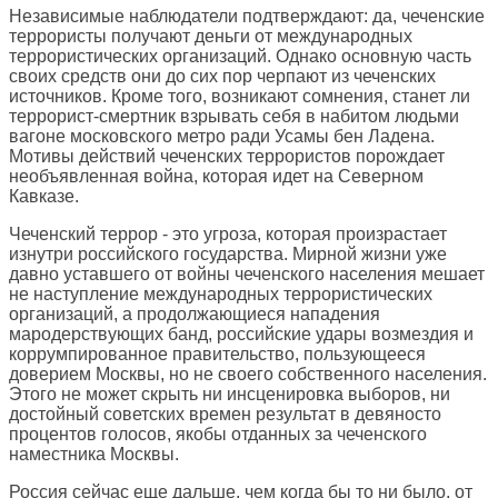
Независимые наблюдатели подтверждают: да, чеченские
террористы получают деньги от международных
террористических организаций. Однако основную часть
своих средств они до сих пор черпают из чеченских
источников. Кроме того, возникают сомнения, станет ли
террорист-смертник взрывать себя в набитом людьми
вагоне московского метро ради Усамы бен Ладена.
Мотивы действий чеченских террористов порождает
необъявленная война, которая идет на Северном
Кавказе.
Чеченский террор - это угроза, которая произрастает
изнутри российского государства. Мирной жизни уже
давно уставшего от войны чеченского населения мешает
не наступление международных террористических
организаций, а продолжающиеся нападения
мародерствующих банд, российские удары возмездия и
коррумпированное правительство, пользующееся
доверием Москвы, но не своего собственного населения.
Этого не может скрыть ни инсценировка выборов, ни
достойный советских времен результат в девяносто
процентов голосов, якобы отданных за чеченского
наместника Москвы.
Россия сейчас еще дальше, чем когда бы то ни было, от