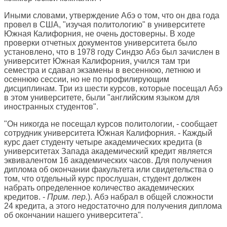
Иными словами, утверждение Абэ о том, что он два года
провел в США, "изучая политологию" в университете
Южная Калифорния, не очень достоверны. В ходе
проверки отчетных документов университета было
установлено, что в 1978 году Синдзо Абэ был зачислен в
университет Южная Калифорния, учился там три
семестра и сдавал экзамены в весеннюю, летнюю и
осеннюю сессии, но не по профилирующим
дисциплинам. Три из шести курсов, которые посещал Абэ
в этом университете, были "английским языком для
иностранных студентов".
"Он никогда не посещал курсов политологии, - сообщает
сотрудник университета Южная Калифорния. - Каждый
курс дает студенту четыре академических кредита (в
университетах Запада академический кредит является
эквивалентом 16 академических часов. Для получения
диплома об окончании факультета или свидетельства о
том, что отдельный курс прослушан, студент должен
набрать определенное количество академических
кредитов. -
Прим. пер.
). Абэ набрал в общей сложности
24 кредита, а этого недостаточно для получения диплома
об окончании нашего университета".