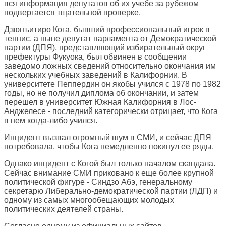
вся информация депутатов об их учебе за рубежом
подвергается тщательной проверке.
Дзюнъитиро Кога, бывший профессиональный игрок в
теннис, а ныне депутат парламента от Демократической
партии (ДПЯ), представляющий избирательный округ
префектуры Фукуока, был обвинен в сообщении
заведомо ложных сведений относительно окончания им
нескольких учебных заведений в Калифорнии. В
университете Пеппердин он якобы учился с 1978 по 1982
годы, но не получил диплома об окончании, и затем
перешел в университет Южная Калифорния в Лос-
Анджелесе - последний категорически отрицает, что Кога
в нем когда-либо учился.
Инцидент вызвал огромный шум в СМИ, и сейчас ДПЯ
потребовала, чтобы Кога немедленно покинул ее ряды.
Однако инцидент с Когой был только началом скандала.
Сейчас внимание СМИ приковано к еще более крупной
политической фигуре - Синдзо Абэ, генеральному
секретарю Либерально-демократической партии (ЛДП) и
одному из самых многообещающих молодых
политических деятелей страны.