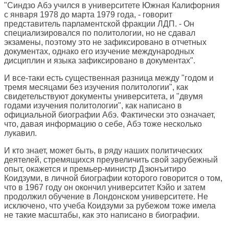
"Синдзо Абэ учился в университете Южная Калифорния
с января 1978 до марта 1979 года, - говорит
представитель парламентской фракции ЛДП. - Он
специализировался по политологии, но не сдавал
экзамены, поэтому это не зафиксировано в отчетных
документах, однако его изучение международных
дисциплин и языка зафиксировано в документах".
И все-таки есть существенная разница между "годом и
тремя месяцами без изучения политологии", как
свидетельствуют документы университета, и "двумя
годами изучения политологии", как написано в
официальной биографии Абэ. Фактически это означает,
что, давая информацию о себе, Абэ тоже несколько
лукавил.
И кто знает, может быть, в ряду наших политических
деятелей, стремящихся преувеличить свой зарубежный
опыт, окажется и премьер-министр Дзюнъитиро
Коидзуми, в личной биографии которого говорится о том,
что в 1967 году он окончил университет Кэйо и затем
продолжил обучение в Лондонском университете. Не
исключено, что учеба Коидзуми за рубежом тоже имела
не такие масштабы, как это написано в биографии.