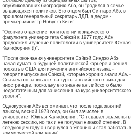
Согласно одному из официальных сайтов,
опубликовавших биографию Абэ, он "родился в семье
выдающихся политиков. Его отцом был Синтаро Абэ, в
прошлом генеральный секретарь ЛДП, а дедом -
премьер-министр Нобускэ Киси".
"Окончив отделение политологии юридического
факультета университета Сэйкэй в 1977 году, Абэ
продолжил изучение политологии в университете Южная
Калифорния (!)".
"После окончания университета Сэйкэй Синдзо Абэ
начал думать о будущей политической карьере и решил
поехать в США для изучения английского языка, -
говорят выпускники Сэйкэй, которые хорошо знали Абэ. -
Сначала он записался на курсы английского языка для
иностранцев, поскольку его знание английского было
недостаточным для зачисления на курс университетского
уровня".
Однокурсник Абэ вспоминает, что после года занятий
языком, весной 1978 года, он был зачислен в
университет Южная Калифорния. "Он сдавал экзамены в
летнюю сессию, но так и не получал никакой степени. В
следующем году он вернулся в Японию и стал работать в
коммерческой компании".