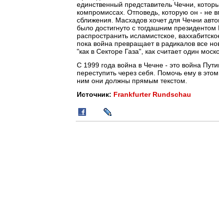
единственный представитель Чечни, которы
компромиссах. Отповедь, которую он - не 
сближения. Масхадов хочет для Чечни авто
было достигнуто с тогдашним президентом 
распространить исламистское, ваххабитско
пока война превращает в радикалов все но
"как в Секторе Газа", как считает один мос
С 1999 года война в Чечне - это война Пут
переступить через себя. Помочь ему в это
ним они должны прямым текстом.
Источник:
Frankfurter Rundschau