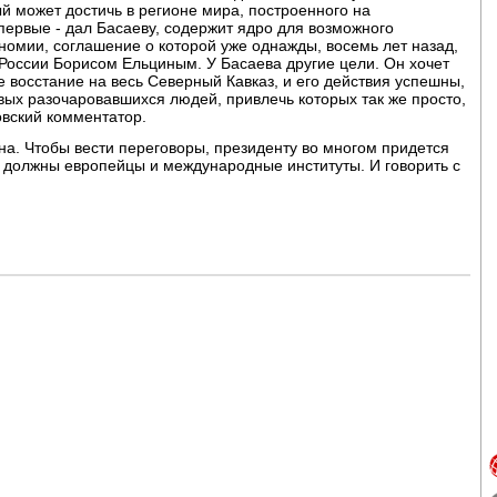
й может достичь в регионе мира, построенного на
впервые - дал Басаеву, содержит ядро для возможного
номии, соглашение о которой уже однажды, восемь лет назад,
России Борисом Ельциным. У Басаева другие цели. Он хочет
е восстание на весь Северный Кавказ, и его действия успешны,
вых разочаровавшихся людей, привлечь которых так же просто,
ковский комментатор.
ина. Чтобы вести переговоры, президенту во многом придется
м должны европейцы и международные институты. И говорить с