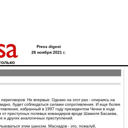
Press digest
26 ноября 2021 г.
только
переговоров. Не впервые. Однако на этот раз - опираясь на
видно, будет соблюдаться силами сопротивления. И еще более
отивления, избранный в 1997 году президентом Чечни в ходе
я от преступных полевых командиров вроде Шамиля Басаева,
е и других аналогичных преступлений.
льзоваться этим шансом. Масхадов - это, пожалуй,