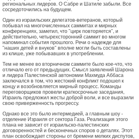
региональных лидеров. О Сабре и Шатиле забыли. Все
сосредоточились на будущем.
Один из израильских делегатов-ветеранов, который
побывал на многочисленных саммитах и мирных
конференциях, заметил, что "цирк повторяется", и
действительно, четырехсторонний саммит во многом
напоминал события прошлого. Речи о надежде для
"наших детей и внуков" вполне могли быть составлены
из клише, уже побывавших в употреблении.
Тем не менее во вторничном саммите было кое-что, что
отличало его от предыдущих. Смысл заявлений Шарона
и лидера Палестинской автономии Махмуда Аббаса
заключался в том, что жестокий конфликт подошел к
концу и возобновляется мирный процесс. Команды
переговорщиков провели краткосрочные заседания,
Израиль предложил жесты доброй воли, и все выразили
свою приверженность прогрессу.
Однако все это было интермедией, а главным шоу -
отделение Израиля от сектора Газа. Реализация этого
плана не зависит от израильско-палестинских
договоренностей и бесконечных споров о деталях. Этот
план освобождает стороны от бремени мелких диспутов,