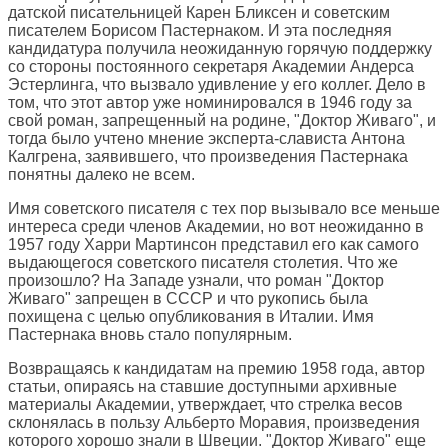
датской писательницей Карен Бликсен и советским
писателем Борисом Пастернаком. И эта последняя
кандидатура получила неожиданную горячую поддержку
со стороны постоянного секретаря Академии Андерса
Эстерлинга, что вызвало удивление у его коллег. Дело в
том, что этот автор уже номинировался в 1946 году за
свой роман, запрещенный на родине, "Доктор Живаго", и
тогда было учтено мнение эксперта-слависта Антона
Калгрена, заявившего, что произведения Пастернака
понятны далеко не всем.
Имя советского писателя с тех пор вызывало все меньше
интереса среди членов Академии, но вот неожиданно в
1957 году Харри Мартинсон представил его как самого
выдающегося советского писателя столетия. Что же
произошло? На Западе узнали, что роман "Доктор
Живаго" запрещен в СССР и что рукопись была
похищена с целью опубликования в Италии. Имя
Пастернака вновь стало популярным.
Возвращаясь к кандидатам на премию 1958 года, автор
статьи, опираясь на ставшие доступными архивные
материалы Академии, утверждает, что стрелка весов
склонялась в пользу Альберто Моравия, произведения
которого хорошо знали в Швеции. "Доктор Живаго" еще