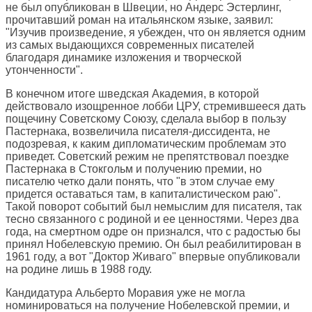
не был опубликован в Швеции, но Андерс Эстерлинг,
прочитавший роман на итальянском языке, заявил:
"Изучив произведение, я убежден, что он является одним
из самых выдающихся современных писателей
благодаря динамике изложения и творческой
утонченности".
В конечном итоге шведская Академия, в которой
действовало изощренное лобби ЦРУ, стремившееся дать
пощечину Советскому Союзу, сделала выбор в пользу
Пастернака, возвеличила писателя-диссидента, не
подозревая, к каким дипломатическим проблемам это
приведет. Советский режим не препятствовал поездке
Пастернака в Стокгольм и получению премии, но
писателю четко дали понять, что "в этом случае ему
придется оставаться там, в капиталистическом раю".
Такой поворот событий был немыслим для писателя, так
тесно связанного с родиной и ее ценностями. Через два
года, на смертном одре он признался, что с радостью бы
принял Нобелевскую премию. Он был реабилитирован в
1961 году, а вот "Доктор Живаго" впервые опубликовали
на родине лишь в 1988 году.
Кандидатура Альберто Моравия уже не могла
номинироваться на получение Нобелевской премии, и