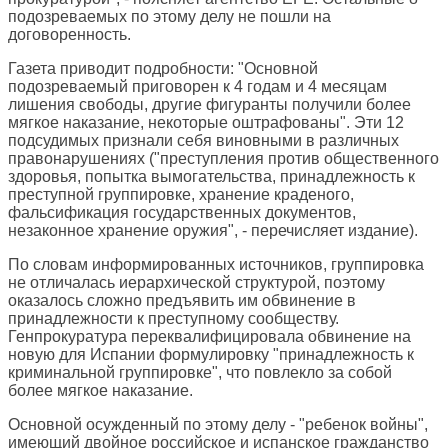
подозреваемых по этому делу не пошли на
договоренность.
Газета приводит подробности: "Основной
подозреваемый приговорен к 4 годам и 4 месяцам
лишения свободы, другие фигуранты получили более
мягкое наказание, некоторые оштрафованы". Эти 12
подсудимых признали себя виновными в различных
правонарушениях ("преступления против общественного
здоровья, попытка вымогательства, принадлежность к
преступной группировке, хранение краденого,
фальсификация государственных документов,
незаконное хранение оружия", - перечисляет издание).
По словам информированных источников, группировка
не отличалась иерархической структурой, поэтому
оказалось сложно предъявить им обвинение в
принадлежности к преступному сообществу.
Генпрокуратура переквалифицировала обвинение на
новую для Испании формулировку "принадлежность к
криминальной группировке", что повлекло за собой
более мягкое наказание.
Основной осужденный по этому делу - "ребенок войны",
имеющий двойное российское и испанское гражданство