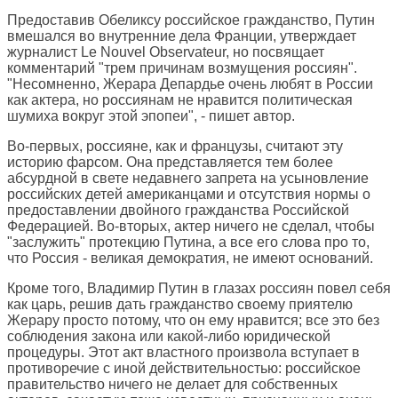
Предоставив Обеликсу российское гражданство, Путин
вмешался во внутренние дела Франции, утверждает
журналист
Le Nouvel Observateur
, но посвящает
комментарий "трем причинам возмущения россиян".
"Несомненно, Жерара Депардье очень любят в России
как актера, но россиянам не нравится политическая
шумиха вокруг этой эпопеи", - пишет автор.
Во-первых, россияне, как и французы, считают эту
историю фарсом. Она представляется тем более
абсурдной в свете недавнего запрета на усыновление
российских детей американцами и отсутствия нормы о
предоставлении двойного гражданства Российской
Федерацией. Во-вторых, актер ничего не сделал, чтобы
"заслужить" протекцию Путина, а все его слова про то,
что Россия - великая демократия, не имеют оснований.
Кроме того, Владимир Путин в глазах россиян повел себя
как царь, решив дать гражданство своему приятелю
Жерару просто потому, что он ему нравится; все это без
соблюдения закона или какой-либо юридической
процедуры. Этот акт властного произвола вступает в
противоречие с иной действительностью: российское
правительство ничего не делает для собственных