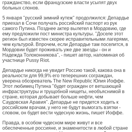
гражданство, если французские власти усыпят двух
больных слонов.
5 января "русский зимний кутеж" продолжился: Депардье
приехал в Сочи получать российский паспорт из рук
самого Путина. Позднее актер вылетел в Мордовию, где
ему предложили пост министра культуры. "Доселе этот
регион был известен скорее исправительными лагерями,
чем культурой. Впрочем, если Депардье там поселится, в
Мордовии будет проживать уже две звезды - он и
Надежда Толоконникова", - пишет автор, напоминая об
участнице Pussy Riot.
Депардье никогда не увидит Россию такой, какова она в
реальности для 99,9% его теперешних сограждан,
уверена обозреватель
The New Republic
Юлия Иоффе.
Этот любимец Путина "будет огражден от ветшающей
инфраструктуры и трущобной нищеты, необъяснимой в
стране, которая добывает больше нефти, чем
Саудовская Аравия". Депардье не придется ходить к
российским врачам, у него не будут вымогать взятки -
словом, он будет вести чудесную жизнь, пишет Иоффе.
Правда, в особом чудесном мире живут и все
обеспеченные россияне, и знаменитости в любой стране