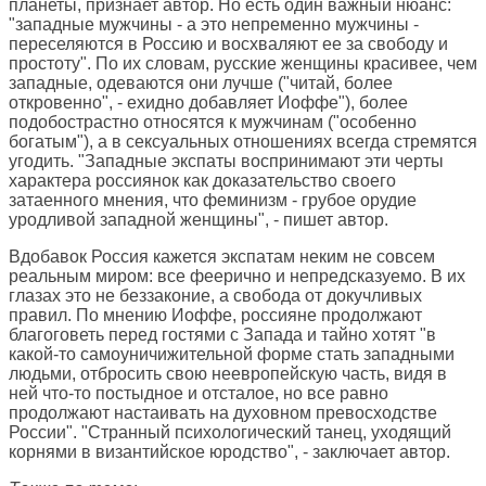
планеты, признает автор. Но есть один важный нюанс:
"западные мужчины - а это непременно мужчины -
переселяются в Россию и восхваляют ее за свободу и
простоту". По их словам, русские женщины красивее, чем
западные, одеваются они лучше ("читай, более
откровенно", - ехидно добавляет Иоффе"), более
подобострастно относятся к мужчинам ("особенно
богатым"), а в сексуальных отношениях всегда стремятся
угодить. "Западные экспаты воспринимают эти черты
характера россиянок как доказательство своего
затаенного мнения, что феминизм - грубое орудие
уродливой западной женщины", - пишет автор.
Вдобавок Россия кажется экспатам неким не совсем
реальным миром: все феерично и непредсказуемо. В их
глазах это не беззаконие, а свобода от докучливых
правил. По мнению Иоффе, россияне продолжают
благоговеть перед гостями с Запада и тайно хотят "в
какой-то самоуничижительной форме стать западными
людьми, отбросить свою неевропейскую часть, видя в
ней что-то постыдное и отсталое, но все равно
продолжают настаивать на духовном превосходстве
России". "Странный психологический танец, уходящий
корнями в византийское юродство", - заключает автор.