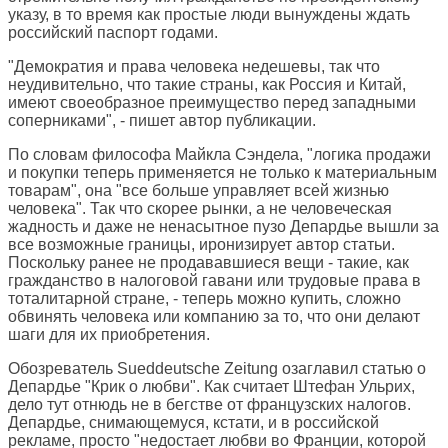
указу, в то время как простые люди вынуждены ждать
российский паспорт годами.
"Демократия и права человека недешевы, так что
неудивительно, что такие страны, как Россия и Китай,
имеют своеобразное преимущество перед западными
соперниками", - пишет автор публикации.
По словам философа Майкла Сэндела, "логика продажи
и покупки теперь применяется не только к материальным
товарам", она "все больше управляет всей жизнью
человека". Так что скорее рынки, а не человеческая
жадность и даже не ненасытное пузо Депардье вышли за
все возможные границы, иронизирует автор статьи.
Поскольку ранее не продававшиеся вещи - такие, как
гражданство в налоговой гавани или трудовые права в
тоталитарной стране, - теперь можно купить, сложно
обвинять человека или компанию за то, что они делают
шаги для их приобретения.
Обозреватель
Sueddeutsche Zeitung
озаглавил статью о
Депардье "Крик о любви". Как считает Штефан Ульрих,
дело тут отнюдь не в бегстве от французских налогов.
Депардье, снимающемуся, кстати, и в российской
рекламе, просто "недостает любви во Франции, которой