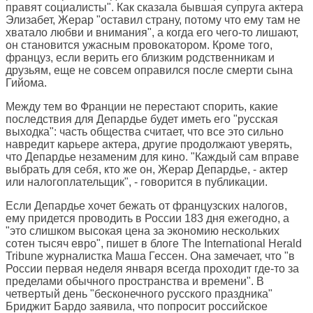
правят социалисты". Как сказала бывшая супруга актера
Элизабет, Жерар "оставил страну, потому что ему там не
хватало любви и внимания", а когда его чего-то лишают,
он становится ужасным провокатором. Кроме того,
француз, если верить его близким родственникам и
друзьям, еще не совсем оправился после смерти сына
Гийома.
Между тем во Франции не перестают спорить, какие
последствия для Депардье будет иметь его "русская
выходка": часть общества считает, что все это сильно
навредит карьере актера, другие продолжают уверять,
что Депардье незаменим для кино. "Каждый сам вправе
выбрать для себя, кто же он, Жерар Депардье, - актер
или налогоплательщик", - говорится в публикации.
Если Депардье хочет бежать от французских налогов,
ему придется проводить в России 183 дня ежегодно, а
"это слишком высокая цена за экономию нескольких
сотен тысяч евро", пишет в блоге
The International Herald
Tribune
журналистка Маша Гессен. Она замечает, что "в
России первая неделя января всегда проходит где-то за
пределами обычного пространства и времени". В
четвертый день "бесконечного русского праздника"
Бриджит Бардо заявила, что попросит российское