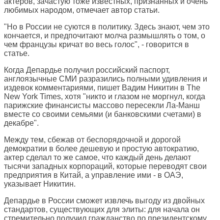
актеров, зачастую тоже известных, признанных и очень
любимых народом, отмечает автор статьи.
"Но в России не суются в политику. Здесь знают, чем это
кончается, и предпочитают молча размышлять о том, о
чем французы кричат во весь голос", - говорится в
статье.
Когда Депардье получил российский паспорт,
англоязычные СМИ разразились полными удивления и
издевок комментариями, пишет Вадим Никитин в
The
New York Times
, хотя "никто и глазом не моргнул, когда
парижские финансисты массово пересекли Ла-Манш
вместе со своими семьями (и банковскими счетами) в
декабре".
Между тем, сбежав от беспорядочной и дорогой
демократии в более дешевую и простую автократию,
актер сделал то же самое, что каждый день делают
тысячи западных корпораций, которые переводят свои
предприятия в Китай, а управление ими - в ОАЭ,
указывает Никитин.
Депардье в России сможет извлечь выгоду из двойных
стандартов, существующих для элиты: для начала он
стремительно получил гражданство по президентскому