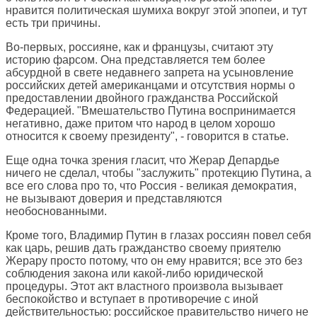
нравится политическая шумиха вокруг этой эпопеи, и тут
есть три причины.
Во-первых, россияне, как и французы, считают эту
историю фарсом. Она представляется тем более
абсурдной в свете недавнего запрета на усыновление
российских детей американцами и отсутствия нормы о
предоставлении двойного гражданства Российской
Федерацией. "Вмешательство Путина воспринимается
негативно, даже притом что народ в целом хорошо
относится к своему президенту", - говорится в статье.
Еще одна точка зрения гласит, что Жерар Депардье
ничего не сделал, чтобы "заслужить" протекцию Путина, а
все его слова про то, что Россия - великая демократия,
не вызывают доверия и представляются
необоснованными.
Кроме того, Владимир Путин в глазах россиян повел себя
как царь, решив дать гражданство своему приятелю
Жерару просто потому, что он ему нравится; все это без
соблюдения закона или какой-либо юридической
процедуры. Этот акт властного произвола вызывает
беспокойство и вступает в противоречие с иной
действительностью: российское правительство ничего не