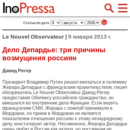
Статьи по дате
Le Nouvel Observateur |
9 января 2013 г.
Дело Депардье: три причины
возмущения россиян
Давид Регер
Президент Владимир Путин решил ввязаться в полемику
Жерара Депардье с французским правительством, пишет
обозреватель
Le Nouvel Observateur
Давид Регер:
предоставив Обеликсу российское гражданство, он
вмешался во внутренние дела Франции. Если верить
французским СМИ, Жерара с помпой принимали в
Мордовии, но прием в Мордовии не является
показателем отношения россиян к этому незаурядному
делу, констатирует автор. Несомненно, Жерара Депардье
очень любят в России как актера, но россиянам не