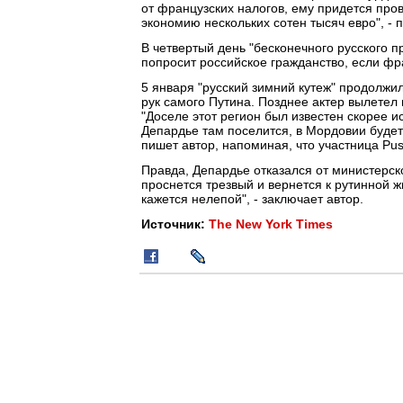
от французских налогов, ему придется про
экономию нескольких сотен тысяч евро", - п
В четвертый день "бесконечного русского п
попросит российское гражданство, если фр
5 января "русский зимний кутеж" продолжи
рук самого Путина. Позднее актер вылетел
"Доселе этот регион был известен скорее 
Депардье там поселится, в Мордовии будет 
пишет автор, напоминая, что участница Pus
Правда, Депардье отказался от министерск
проснется трезвый и вернется к рутинной 
кажется нелепой", - заключает автор.
Источник:
The New York Times