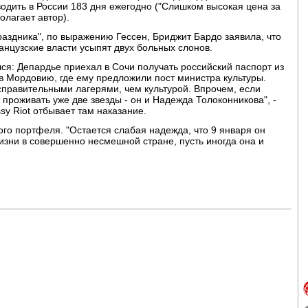
водить в России 183 дня ежегодно ("Слишком высокая цена за
олагает автор).
раздника", по выражению Гессен, Бриджит Бардо заявила, что
анцузские власти усыпят двух больных слонов.
лся: Депардье приехал в Сочи получать российский паспорт из
 в Мордовию, где ему предложили пост министра культуры.
исправительными лагерями, чем культурой. Впрочем, если
проживать уже две звезды - он и Надежда Толоконникова", -
sy Riot отбывает там наказание.
ого портфеля. "Остается слабая надежда, что 9 января он
жизни в совершенно несмешной стране, пусть иногда она и