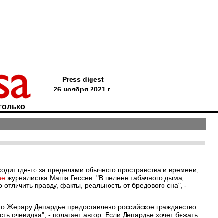
Press digest
26 ноября 2021 г.
только
ходит где-то за пределами обычного пространства и времени,
ne
журналистка Маша Гессен. "В пелене табачного дыма,
 отличить правду, факты, реальность от бредового сна", -
что Жерару Депардье предоставлено российское гражданство.
сть очевидна", - полагает автор. Если Депардье хочет бежать