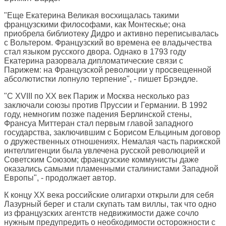
"Еще Екатерина Великая восхищалась такими
французскими философами, как Монтескье; она
приобрела библиотеку Дидро и активно переписывалась
с Вольтером. Французский во времена ее владычества
стал языком русского двора. Однако в 1793 году
Екатерина разорвала дипломатические связи с
Парижем: на Французской революции у просвещенной
абсолютистки лопнуло терпение", - пишет Брэндле.
"С XVIII по XX век Париж и Москва несколько раз
заключали союзы против Пруссии и Германии. В 1992
году, немногим позже падения Берлинской стены,
Франсуа Миттеран стал первым главой западного
государства, заключившим с Борисом Ельциным договор
о дружественных отношениях. Немалая часть парижской
интеллигенции была увлечена русской революцией и
Советским Союзом; французские коммунисты даже
оказались самыми пламенными сталинистами Западной
Европы", - продолжает автор.
К концу XX века российские олигархи открыли для себя
Лазурный берег и стали скупать там виллы, так что одно
из французских агентств недвижимости даже сочло
нужным предупредить о необходимости осторожности с