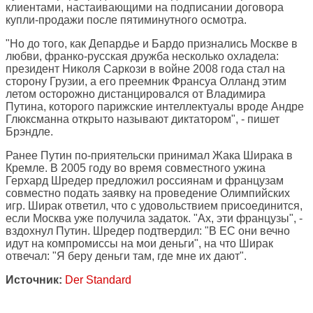
клиентами, настаивающими на подписании договора
купли-продажи после пятиминутного осмотра.
"Но до того, как Депардье и Бардо признались Москве в
любви, франко-русская дружба несколько охладела:
президент Николя Саркози в войне 2008 года стал на
сторону Грузии, а его преемник Франсуа Олланд этим
летом осторожно дистанцировался от Владимира
Путина, которого парижские интеллектуалы вроде Андре
Глюксманна открыто называют диктатором", - пишет
Брэндле.
Ранее Путин по-приятельски принимал Жака Ширака в
Кремле. В 2005 году во время совместного ужина
Герхард Шредер предложил россиянам и французам
совместно подать заявку на проведение Олимпийских
игр. Ширак ответил, что с удовольствием присоединится,
если Москва уже получила задаток. "Ах, эти французы", -
вздохнул Путин. Шредер подтвердил: "В ЕС они вечно
идут на компромиссы на мои деньги", на что Ширак
отвечал: "Я беру деньги там, где мне их дают".
Источник:
Der Standard