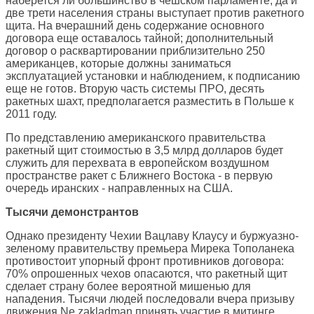
наберется ли большинство в чешском парламенте, да и
две трети населения страны выступает против ракетного
щита. На вчерашний день содержание основного
договора еще оставалось тайной; дополнительный
договор о расквартировании приблизительно 250
американцев, которые должны заниматься
эксплуатацией установки и наблюдением, к подписанию
еще не готов. Вторую часть системы ПРО, десять
ракетных шахт, предполагается разместить в Польше к
2011 году.
По представлению американского правительства
ракетный щит стоимостью в 3,5 млрд долларов будет
служить для перехвата в европейском воздушном
пространстве ракет с Ближнего Востока - в первую
очередь иранских - направленных на США.
Тысячи демонстрантов
Однако президенту Чехии Вацлаву Клаусу и буржуазно-
зеленому правительству премьера Мирека Тополанека
противостоит упорный фронт противников договора:
70% опрошенных чехов опасаются, что ракетный щит
сделает страну более вероятной мишенью для
нападения. Тысячи людей последовали вчера призыву
движения Ne zakladman принять участие в митинге