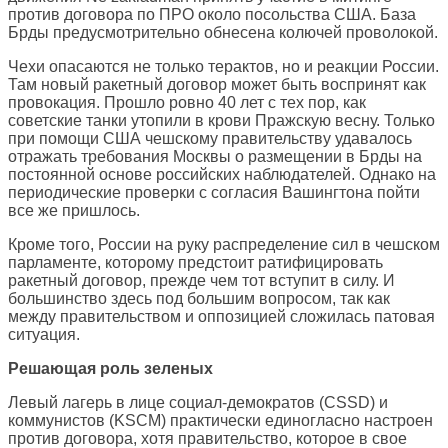
против договора по ПРО около посольства США. База
Брды предусмотрительно обнесена колючей проволокой.
Чехи опасаются не только терактов, но и реакции России.
Там новый ракетный договор может быть воспринят как
провокация. Прошло ровно 40 лет с тех пор, как
советские танки утопили в крови Пражскую весну. Только
при помощи США чешскому правительству удавалось
отражать требования Москвы о размещении в Брды на
постоянной основе российских наблюдателей. Однако на
периодические проверки с согласия Вашингтона пойти
все же пришлось.
Кроме того, России на руку распределение сил в чешском
парламенте, которому предстоит ратифицировать
ракетный договор, прежде чем тот вступит в силу. И
большинство здесь под большим вопросом, так как
между правительством и оппозицией сложилась патовая
ситуация.
Решающая роль зеленых
Левый лагерь в лице социал-демократов (CSSD) и
коммунистов (KSCM) практически единогласно настроен
против договора, хотя правительство, которое в свое