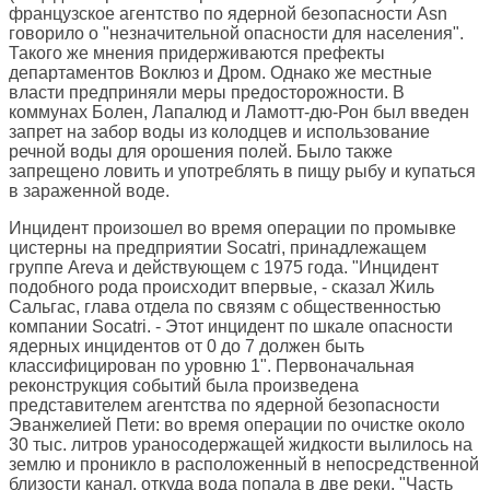
французское агентство по ядерной безопасности Asn
говорило о "незначительной опасности для населения".
Такого же мнения придерживаются префекты
департаментов Воклюз и Дром. Однако же местные
власти предприняли меры предосторожности. В
коммунах Болен, Лапалюд и Ламотт-дю-Рон был введен
запрет на забор воды из колодцев и использование
речной воды для орошения полей. Было также
запрещено ловить и употреблять в пищу рыбу и купаться
в зараженной воде.
Инцидент произошел во время операции по промывке
цистерны на предприятии Socatri, принадлежащем
группе Areva и действующем с 1975 года. "Инцидент
подобного рода происходит впервые, - сказал Жиль
Сальгас, глава отдела по связям с общественностью
компании Socatri. - Этот инцидент по шкале опасности
ядерных инцидентов от 0 до 7 должен быть
классифицирован по уровню 1". Первоначальная
реконструкция событий была произведена
представителем агентства по ядерной безопасности
Эванжелией Пети: во время операции по очистке около
30 тыс. литров ураносодержащей жидкости вылилось на
землю и проникло в расположенный в непосредственной
близости канал, откуда вода попала в две реки. "Часть