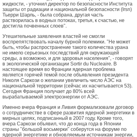
жидкости, - уточнил директор по безопасности Института
защиты от радиации и национальной безопасности (Irsn)
Тьерри Шарль, - была собрана, другая часть
растворилась в водных потоках, третья, к счастью, не
достигла почвенных слоев".
Утешительные заявления властей не смогли
воспрепятствовать началу бурной полемики. "Не может
быть, чтобы распространение такого количества урана
не имело серьезных последствий для окружающей
среды, а возможно, и для здоровья населения", - говорят
в экологической организации Sortir du Nucleaire. В
настоящее время во Франции ядерная проблема
является горячей темой после объявления президента
Николя Саркози о желании увеличить число АЭС на
национальной территории (сейчас их насчитывается 53).
Сегодня Франция получает до 80% всей
вырабатываемой электроэнергии от АЭС.
Именно вчера Франция и Ливия формализовали договор
о сотрудничестве в сфере развития ядерной энергетики в
мирных целях, подписанный в 2007 году. Кроме того,
вчера Саркози объявил, что до конца года в Японии
страны "большой восьмерки" соберутся на форуме по
ядерной энергетике и обновляемым источникам энергии,