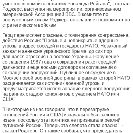
уместно вспомнить политику Рональда Рейгана", - сказал
Роджерс, выступая на мероприятии, организованном
американской Ассоциацией ВВС. В комитете по
вооруженным силам Роджерс возглавляет подкомитет по
стратегическим войскам.
Герц перечисляет опасные, с точки зрения конгрессмена,
действия России: "Прямые и неприкрытые ядерные
угрозы в адрес соседей и государств НАТО. Незаконный
захват и аннексия украинского Крыма, до сих пор
длящаяся агрессия на востоке Украины. Нарушение
соглашения 1987 года о сокращении ракет средней
дальности и еще восьми договоров и соглашений о
сокращении вооружений. Публичное обсуждение в
Москве новой военной доктрины, в рамках которой НАТО
расценивается как источник военной угрозы и
предусматривается использование ядерного вооружения
на ранних стадиях конфликтов с участием НАТО или
США".
"Некоторые из нас говорили, что в перезагрузке
[отношений России и США] изначально был заложен
изъян, поскольку эта политика не признавала реалий
путинской России. Теперь эта слепота стала опасна", -
сказал Роджерс. Он также сообщил, что председатель