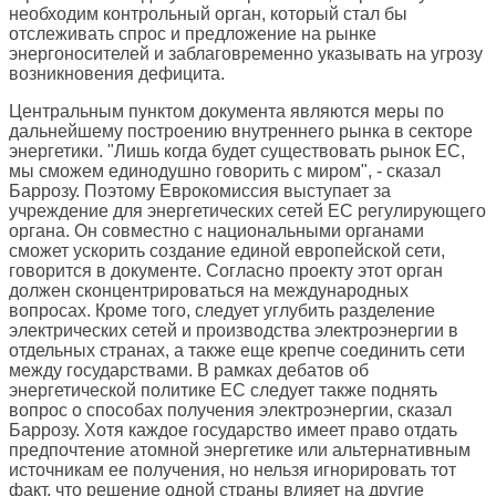
необходим контрольный орган, который стал бы
отслеживать спрос и предложение на рынке
энергоносителей и заблаговременно указывать на угрозу
возникновения дефицита.
Центральным пунктом документа являются меры по
дальнейшему построению внутреннего рынка в секторе
энергетики. "Лишь когда будет существовать рынок ЕС,
мы сможем единодушно говорить с миром", - сказал
Баррозу. Поэтому Еврокомиссия выступает за
учреждение для энергетических сетей ЕС регулирующего
органа. Он совместно с национальными органами
сможет ускорить создание единой европейской сети,
говорится в документе. Согласно проекту этот орган
должен сконцентрироваться на международных
вопросах. Кроме того, следует углубить разделение
электрических сетей и производства электроэнергии в
отдельных странах, а также еще крепче соединить сети
между государствами. В рамках дебатов об
энергетической политике ЕС следует также поднять
вопрос о способах получения электроэнергии, сказал
Баррозу. Хотя каждое государство имеет право отдать
предпочтение атомной энергетике или альтернативным
источникам ее получения, но нельзя игнорировать тот
факт, что решение одной страны влияет на другие