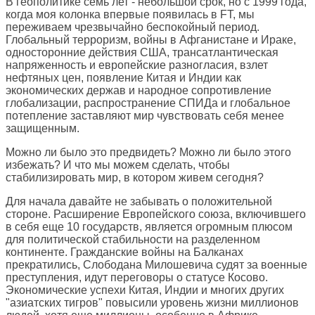
В геополитике семь лет - небольшой срок, но с 1999 года,
когда моя колонка впервые появилась в FT, мы
переживаем чрезвычайно беспокойный период.
Глобальный терроризм, войны в Афганистане и Ираке,
односторонние действия США, трансатлантическая
напряженность и европейские разногласия, взлет
нефтяных цен, появление Китая и Индии как
экономических держав и народное сопротивление
глобализации, распространение СПИДа и глобальное
потепление заставляют мир чувствовать себя менее
защищенным.
Можно ли было это предвидеть? Можно ли было этого
избежать? И что мы можем сделать, чтобы
стабилизировать мир, в котором живем сегодня?
Для начала давайте не забывать о положительной
стороне. Расширение Европейского союза, включившего
в себя еще 10 государств, является огромным плюсом
для политической стабильности на разделенном
континенте. Гражданские войны на Балканах
прекратились, Слободана Милошевича судят за военные
преступления, идут переговоры о статусе Косово.
Экономические успехи Китая, Индии и многих других
"азиатских тигров" повысили уровень жизни миллионов