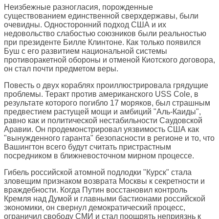
Неизбежные разногласия, порожденные
существованием единственной сверхдержавы, были
очевидны. Односторонний подход США и их
недовольство слабостью союзников были реальностью
при президенте Билле Клинтоне. Как только появился
Буш с его развитием национальной системы
противоракетной обороны и отменой Киотского договора,
он стал почти предметом веры.
Повесть о двух кораблях проиллюстрировала грядущие
проблемы. Теракт против американского USS Cole, в
результате которого погибло 17 моряков, был страшным
предвестием растущей мощи и амбиций "Аль-Каиды",
равно как и политической нестабильности Саудовской
Аравии. Он продемонстрировал уязвимость США как
"вынужденного гаранта" безопасности в регионе и то, что
Вашингтон всего будут считать пристрастным
посредником в ближневосточном мирном процессе.
Гибель российской атомной подлодки "Курск" стала
зловещим признаком возврата Москвы к секретности и
враждебности. Когда Путин восстановил контроль
Кремля над Думой и главными бастионами российской
экономики, он свернул демократический процесс,
ограничил свободу СМИ и стал поощрять неприязнь к