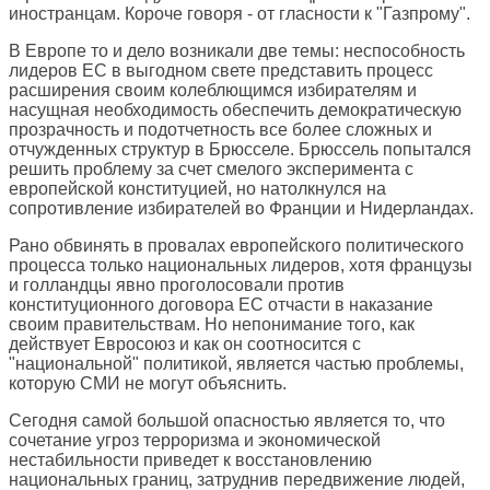
иностранцам. Короче говоря - от гласности к "Газпрому".
В Европе то и дело возникали две темы: неспособность
лидеров ЕС в выгодном свете представить процесс
расширения своим колеблющимся избирателям и
насущная необходимость обеспечить демократическую
прозрачность и подотчетность все более сложных и
отчужденных структур в Брюсселе. Брюссель попытался
решить проблему за счет смелого эксперимента с
европейской конституцией, но натолкнулся на
сопротивление избирателей во Франции и Нидерландах.
Рано обвинять в провалах европейского политического
процесса только национальных лидеров, хотя французы
и голландцы явно проголосовали против
конституционного договора ЕС отчасти в наказание
своим правительствам. Но непонимание того, как
действует Евросоюз и как он соотносится с
"национальной" политикой, является частью проблемы,
которую СМИ не могут объяснить.
Сегодня самой большой опасностью является то, что
сочетание угроз терроризма и экономической
нестабильности приведет к восстановлению
национальных границ, затруднив передвижение людей,