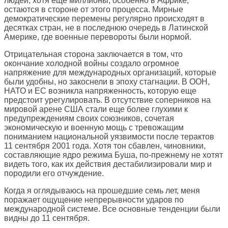
людей, хотя еще миллионы, особенно в Африке,
остаются в стороне от этого процесса. Мирные
демократические перемены регулярно происходят в
десятках стран, не в последнюю очередь в Латинской
Америке, где военные перевороты были нормой.
Отрицательная сторона заключается в том, что
окончание холодной войны создало огромное
напряжение для международных организаций, которые
были удобны, но закоснели в эпоху стагнации. В ООН,
НАТО и ЕС возникла напряженность, которую еще
предстоит урегулировать. В отсутствие соперников на
мировой арене США стали еще более глухими к
предупреждениям своих союзников, сочетая
экономическую и военную мощь с тревожащим
пониманием национальной уязвимости после терактов
11 сентября 2001 года. Хотя тон сбавлен, чиновники,
составляющие ядро режима Буша, по-прежнему не хотят
видеть того, как их действия дестабилизировали мир и
породили его отчуждение.
Когда я оглядываюсь на прошедшие семь лет, меня
поражает ощущение непрерывности ударов по
международной системе. Все основные тенденции были
видны до 11 сентября.