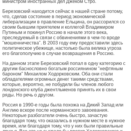
министром иностранных дел Джеком Стро.
Березовский находится сейчас в нашей стране потому,
что, сделав состояние в период экономической
либерализации в правление Ельцина, он рассорился со
своим бывшим приятелем и коллегой Владимиром
Путиным и покинул Россию в начале этого века,
преследуемый в связи с обвинениями в чем-то вроде
"мошенничества". В 2003 году ему предоставили здесь
политическое убежище, настолько была велика угроза
его благополучию в случае возвращения в Россию.
На данном этапе Березовский попал в одну категорию с
другим баснословно богатым россиянином "нефтяным
бароном" Михаилом Ходорковским. Оба они стали
обладателями огромных денег такими средствами,
которые, вероятно, не побудили бы членов любого
лондонского клуба джентльменов принять их в свои
ряды. Но речь о другом.
Россия в 1990-е годы была похожа на Дикий Запад или
Англию вскоре после норманнского завоевания.
Некоторые разбогатели очень быстро, зачастую
благодаря тому, что оказались в нужном месте в нужное
время, или благодаря тому, что у них были правильные