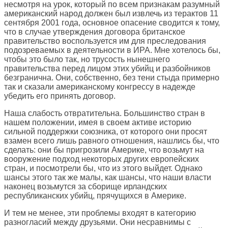
несмотря на урок, который по всем признакам разумный
американский народ должен был извлечь из терактов 11
сентября 2001 года, основное опасение сводится к тому,
что в случае утверждения договора британское
правительство воспользуется им для преследования
подозреваемых в деятельности в ИРА. Мне хотелось бы,
чтобы это было так, но трусость нынешнего
правительства перед лицом этих убийц и разбойников
безгранична. Они, собственно, без тени стыда примерно
так и сказали американскому конгрессу в надежде
убедить его принять договор.
Наша слабость отвратительна. Большинство стран в
нашем положении, имея в своем активе историю
сильной поддержки союзника, от которого они просят
взамен всего лишь равного отношения, нашлись бы, что
сделать: они бы пригрозили Америке, что возьмут на
вооружение подход некоторых других европейских
стран, и посмотрели бы, что из этого выйдет. Однако
шансы этого так же малы, как шансы, что наши власти
наконец возьмутся за сборище ирландских
республиканских убийц, прячущихся в Америке.
И тем не менее, эти проблемы входят в категорию
разногласий между друзьями. Они несравнимы с