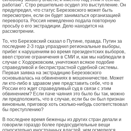
работаю". Стро решительно осудил это выступление. Он
предупредил, что статус Березовского может быть
пересмотрен, если он будет заниматься организацией
переворота. Россия немедленно подала повторную
просьбу о его экстрадиции. Дело находится на
рассмотрении.
То, что Березовский сказал о Путине, правда. Путин за
последние 2-3 года упразднил региональные выборы,
прибег к нарушениям во время президентских выборов,
ввел строгие ограничения в СМИ и, как мы наблюдали в
случае с Ходорковским, уничтожил всякое подобие
справедливой и беспристрастной судебной системы.
Первая заявка на экстрадицию Березовского
основывалась на обвинениях в мошенничестве. Может
ли кто-либо в здравом уме представить себе, что в
России его ждет справедливый суд в связи с этим
обвинением? Если паче чаяния это было бы так, можно
ли предположить, что в случае, если бы он был признан
виновным, приговор хоть сколько-нибудь соответствовал
бы преступлению?
В последнее время беженцы из других стран делали и
говорили гораздо более предосудительные вещи
относительно иностранных властей, чем осмелился