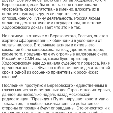
друзья. Все это не сыграло бы против Ходорковского и
Березовского, если бы не то, как они планировали
употребить свои богатства - а именно, вложить их в
политическую карьеру, если еще точнее, в
оппозиционную Путину деятельность. Россия якобы
является демократическим государством, но история
Ходорковского доказывает, что это не так.
Не покинув, в отличие от Березовского, Россию, он стал
жертвой сфабрикованных обвинений в уклонении от
уплаты налогов. Его личные активы и активы его
компании были конфискованы государством, которое,
кроме того, предъявило ему огромные налоговые счета.
Российские СМИ знали, каким будет приговор
Ходорковскому, еще до начала судебного процесса. Как и
предполагалось, сейчас он отбывает почти десятилетний
срок в одной из особенно приветливых российских
колоний.
Последним проступком Березовского - единственным в
глазах министра иностранных дел Стро - стало интервью,
данное им несколько недель назад московской
радиостанции. "Президент Путин нарушает конституцию,
- сказал он, - и любые насильственные действия со
стороны оппозиции будут оправданны. Это относится и к
силовому захвату власти, и именно над этим я сейчас