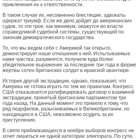
привлечения их к ответственности.
В таком случае их, несомненно блестящие, адвокаты
одержат триумф. Если же дело дойдет до американских
судов, то эти трое, как минимум, окажутся во власти
справедливой судебной системы, существующей по
законам демократического государства.
То, что мы ведем себя с Америкой так открыто,
демонстрирует наше отношение к ней. Испытываемые
нами чувства, разумеется, получили куда более
убедительное выражение за последние три года в форме
жертвы сотен британских солдат в иракской авантюре.
История другой экстрадиции, однако, показывает, что
Америка не готова играть по тем же правилам. Конгресс
США отказывается ратифицировать договор о взаимной
экстрадиции, принятый британским парламентом три
года назад. На данный момент это привело к тому, что
ряд педофилов, разыскиваемых в Великобритании, но
находящихся в США, невозможно осудить за их
преступления.
В свете приближающихся в ноябре выборов конгресс не
хочет лишиться ни одной категории электората. По сути,