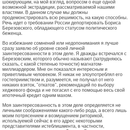
шокирующим, на мой взгляд, вопросом о еще одной
возможной экстрадиции, рассматриваемой нашими
властями. В данном случае мы должны
продемонстрировать всю решимость, на какую способны.
Речь идет о требовании России депортировать Бориса
Березовского, обладающего статусом политического
беженца.
Во избежание сомнений или недопонимания я лучше
сразу заявлю об уровне своей личной
заинтересованности в этом деле. Я дважды встречался с
Березовским, которого обычно называют (затрудняюсь
сказать, с какой степенью точности) магнатом-
миллиардером. Мне он показался интересным и
приветливым человеком. Я никак не злоупотреблял его
гостеприимством и, разумеется, не получал от него
никаких взяток, "откатов", рекомендаций по выбору
хеджевого фонда и не погасил с его помощью весь свой
ипотечный кредит одним махом.
Моя заинтересованность в этом деле определяется не
личными соображениями какого-либо рода, а всего лишь
моим потрясением и возмущением риторикой,
используемой сейчас в его адрес некоторыми
представителями истеблишмента, в частности,