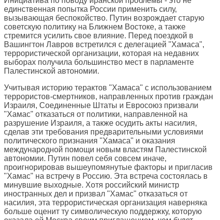
Инициатива по поводу иранской проблемы - это не
единственная попытка России применить силу,
вызывающая беспокойство. Путин возрождает старую
советскую политику на Ближнем Востоке, а также
стремится усилить свое влияние. Перед поездкой в
Вашингтон Лавров встретился с делегацией "Хамаса",
террористической организации, которая на недавних
выборах получила большинство мест в парламенте
Палестинской автономии.
Учитывая историю терактов "Хамаса" с использованием
террористов-смертников, направленных против граждан
Израиля, Соединенные Штаты и Евросоюз призвали
"Хамас" отказаться от политики, направленной на
разрушение Израиля, а также осудить акты насилия,
сделав эти требования предварительными условиями
политического признания "Хамаса" и оказания
международной помощи новым властям Палестинской
автономии. Путин повел себя совсем иначе,
проигнорировав вышеупомянутые факторы и пригласив
"Хамас" на встречу в Россию. Эта встреча состоялась в
минувшие выходные. Хотя российский министр
иностранных дел и призвал "Хамас" отказаться от
насилия, эта террористическая организация наверняка
больше оценит ту символическую поддержку, которую