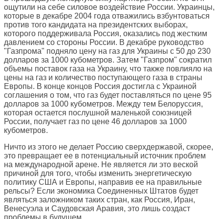
ощутили на себе силовое воздействие России. Украинцы,
которые в декабре 2004 года отважились взбунтоваться
против того кандидата на президентских выборах,
которого поддерживала Россия, оказались под жестким
давлением со стороны России. В декабре руководство
"Газпрома" подняло цену на газ для Украины с 50 до 230
долларов за 1000 кубометров. Затем "Газпром" сократил
объемы поставок газа на Украину, что также повлияло на
цены на газ и количество поступающего газа в страны
Европы. В конце концов Россия достигла с Украиной
соглашения о том, что газ будет поставляться по цене 95
долларов за 1000 кубометров. Между тем Белоруссия,
которая остается послушной маленькой союзницей
России, получает газ по цене 46 долларов за 1000
кубометров.
Ничто из этого не делает Россию сверхдержавой, скорее,
это превращает ее в потенциальный источник проблем
на международной арене. Не является ли это веской
причиной для того, чтобы изменить энергетическую
политику США и Европы, направив ее на правильные
рельсы? Если экономика Соединенных Штатов будет
являться заложником таких стран, как Россия, Иран,
Венесуэла и Саудовская Аравия, это лишь создаст
проблемы в будущем.