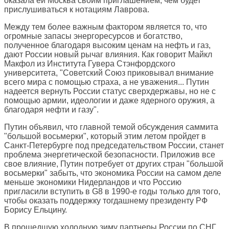
оказала ей Москва своим приглашением, чем будет
прислушиваться к нотациям Лаврова.
Между тем более важным фактором является то, что
огромные запасы энергоресурсов и богатство,
полученное благодаря высоким ценам на нефть и газ,
дают России новый рычаг влияния. Как говорит Майкл
Макфол из Института Гувера Стэнфордского
университета, "Советский Союз приковывал внимание
всего мира с помощью страха, а не уважения... Путин
надеется вернуть России статус сверхдержавы, но не с
помощью армии, идеологии и даже ядерного оружия, а
благодаря нефти и газу".
Путин объявил, что главной темой обсуждения саммита
"большой восьмерки", который этим летом пройдет в
Санкт-Петербурге под председательством России, станет
проблема энергетической безопасности. Приложив все
свое влияние, Путин потребует от других стран "большой
восьмерки" забыть, что экономика России на самом деле
меньше экономики Нидерландов и что Россию
пригласили вступить в G8 в 1990-е годы только для того,
чтобы оказать поддержку тогдашнему президенту РФ
Борису Ельцину.
В прошедшую холодную зиму партнеры России по СНГ